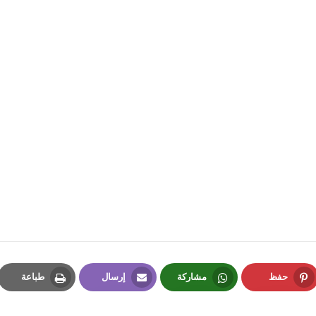
fovtech
18 فبراير 2021
fovtech
18 فبراير 2021
حفظ
مشاركة
إرسال
طباعة
Print
Email
Whatsapp
Pinterest