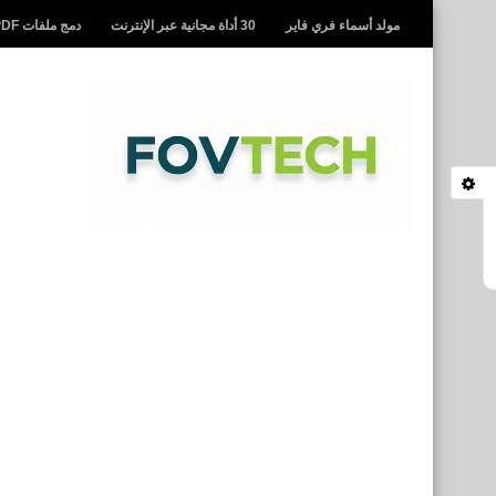
مولد أسماء فري فاير
30 أداة مجانية عبر الإنترنت
دمج ملفات PDF