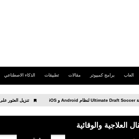
العاب
برامج كمبيوتر
مقالات
تطبيقات
الذكاء الاصطناعي
تنزيل العثور على هاتفي عن طريق Clap، Whistle لنظام
ال العلاجية والوقائية