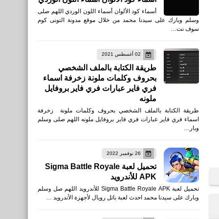
أسماء كود الألوان أسماء اللون الوردي اللهم صلى
وسلم وبارك على سيدنا محمد من خلال موقع مدونة التونى كوم
سوف نت…
اخبار
02 أغسطس 2021
جدول امتحانات الصف الثاني
طريقة الكتابة بالملف الشخصي
الثانوي 2021
بحروف وكلمات ملونة زخرفة اسماء
فري فاير عبارات فري فاير بروفايل
ملونه
طريقة الكتابة بالملف الشخصي بحروف وكلمات ملونة زخرفة
العاب
اسماء فري فاير عبارات فري فاير بروفايل ملونه اللهم صلى وسلم
وبار…
تحميل لعبة Knives Out No
rules للأيفون والأندرويد APK
26 نوفمبر 2022
لاعبين في مجموعة ومائة
تحميل لعبة Sigma Battle Royale
لاعب في معركة
APK للأندرويد
تحميل لعبة Sigma Battle Royale APK للأندرويد اللهم صل وسلم
وبارك على سيدنا محمد احدث لعبة باتل رويال لأجهزة الأندرويد …