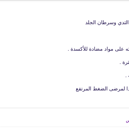
23 فبراير 2021
الثدي وسرطان الجلد
ئه على مواد مضادة للأكسدة .
fovtech
21 فبراير 2021
.
دا لمرضى الضغط المرتفع
fovtech
س
18 فبراير 2021