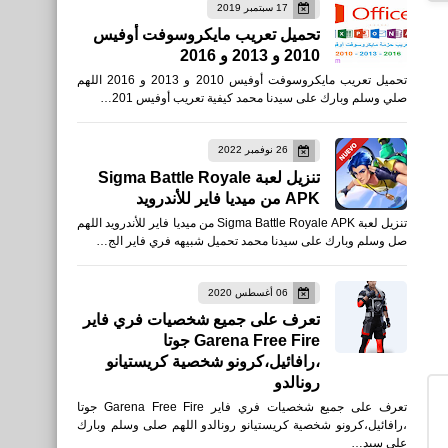
17 سبتمبر 2019
تحميل تعريب مايكروسوفت أوفيس
2010 و 2013 و 2016
العاب
تحميل تعريب مايكروسوفت أوفيس 2010 و 2013 و 2016 اللهم
تحميل لعبة Warface: Global
صلي وسلم وبارك على سيدنا محمد كيفية تعريب أوفيس 201…
للأيفون والأندرويد XAPK
26 نوفمبر 2022
تنزيل لعبة Sigma Battle Royale
APK من ميديا فاير للأندرويد
تنزيل لعبة Sigma Battle Royale APK من ميديا فاير للأندرويد اللهم
العاب
صل وسلم وبارك على سيدنا محمد تحميل شبيهه فري فاير الج…
طريقة تحمبل فورت نايت باتل
رويال الأصلية للهواتف من
06 أغسطس 2020
تعرف على جميع شخصيات فري فاير
الموقع الرسمي fortnite
Garena Free Fire جوتا
،رافائيل،كرونو شخصية كريستيانو
رونالدو
تعرف على جميع شخصيات فري فاير Garena Free Fire جوتا
،رافائيل،كرونو شخصية كريستيانو رونالدو اللهم صلى وسلم وبارك
العاب
على سيد…