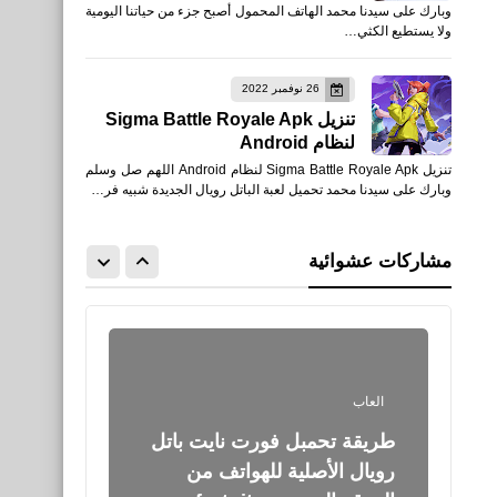
وبارك على سيدنا محمد الهاتف المحمول أصبح جزء من حياتنا اليومية
لاعبين في مجموعة ومائة
ولا يستطيع الكثي…
لاعب في معركة
26 نوفمبر 2022
تنزيل Sigma Battle Royale Apk
لنظام Android
تنزيل Sigma Battle Royale Apk لنظام Android اللهم صل وسلم
وبارك على سيدنا محمد تحميل لعبة الباتل رويال الجديدة شبيه فر…
العاب
تحميل لعبة Warface: Global
مشاركات عشوائية
للأيفون والأندرويد XAPK
العاب
طريقة تحمبل فورت نايت باتل
رويال الأصلية للهواتف من