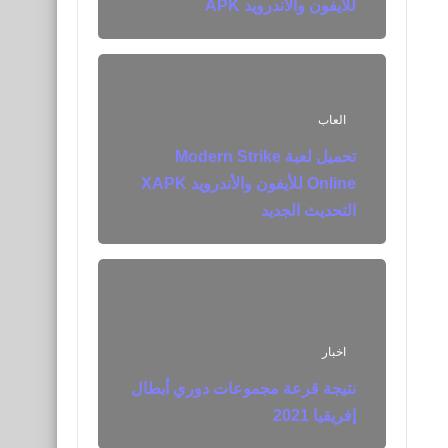
للأيفون والأندرويد APK
العاب
تحميل لعبة Modern Strike
Online للأيفون والأندرويد XAPK
التحديث الجديد
اخبار
نتيجة قرعة مجموعات دوري أبطال
إفريقيا 2021