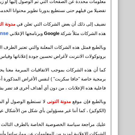
معلومات محددة عن الصفحات التي تم الوصول إليها أو زيارت
تفضيلا من قبلهم حتى نستطيع بدورنا تطوير محتوانا الخد
نضيف إلى ذلك أن بعض الشركات التي تعلن في
مدونة
ال
هذه الشركات مثلاً شركة
Google
وبرنامجها الإعلاني
ense
وبالطبع فمثل هذه الشركات المعلنة والتي تعتبر الطرف ا
بروتوكولات الانترنت لأغراض تحسين جودة إعلاناتها وقياس 
كما أن هذه الشركات بموجب الاتفاقيات المبرمة معنا يحق 
برمجية خاصة "جافا سكربت" ) لنفس الأغراض المذكورة أع
فاعلية هذه الإعلانات ، من دون أي أهداف أخرى قد تضر بشك
وبالطبع فإن موقع
مدونة
التونى
لا تستطيع الوصول أو ا
(الكوكيز) ، كما أننا غير مسؤولين بأي شكل من الأشكال عن
عليك مراجعة سياسة الخصوصية الخاصة بالطرف الثالث ف
الشبكات الإعلانية لمزيد من المعلومات عن ممارساتها وأنش