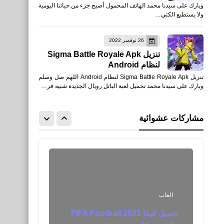
وبارك على سيدنا محمد الهاتف المحمول أصبح جزء من حياتنا اليومية
تردد قناة بي ان سبورت beIN
ولا يستطيع الكثي…
SPORTS الإخبارية 2021
26 نوفمبر 2022
تنزيل Sigma Battle Royale Apk
لنظام Android
تنزيل Sigma Battle Royale Apk لنظام Android اللهم صل وسلم
اخبار
وبارك على سيدنا محمد تحميل لعبة الباتل رويال الجديدة شبيه فر…
أفضل إعدادات حساسية Free Fire
للحصول الهيد شوت head shot
مشاركات عشوائية
دقيقة 2021
العاب