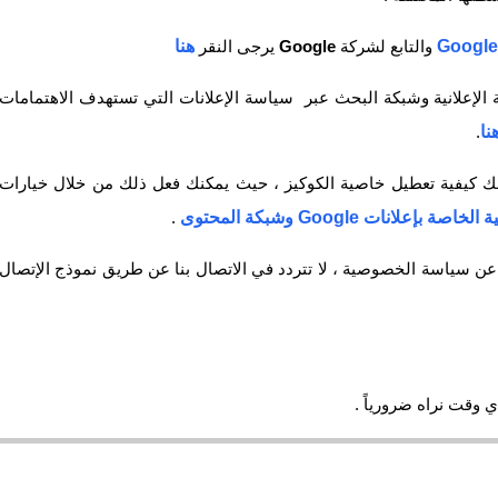
Google
والتابع لشركة
Google
يرجى النقر
هنا
 الإعلانية وشبكة البحث عبر سياسة الإعلانات التي تستهدف الاهتمامات
نا
.
fovtech
ن لك كيفية تعطيل خاصية الكوكيز ، حيث يمكنك فعل ذلك من خلال خيارات
08 يناير 2021
علانات Google وشبكة المحتوى
.
 عن سياسة الخصوصية ، لا تتردد في الاتصال بنا عن طريق نموذج الإتصال
ي وقت نراه ضرورياً .
fovtech
08 يناير 2021