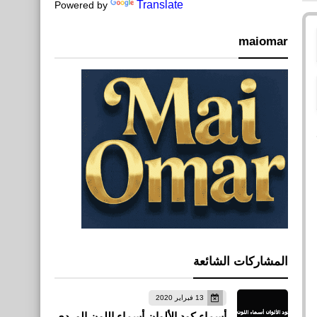
Translate
Powered by
تعليقات
maiomar
تعليقات
Blogger
ليست
ت
هناك
تعليقات
ت
لا
يسمح
المشاركات الشائعة
بالتعليقات
الجديدة.
13 فبراير 2020
أسماء كود الألوان أسماء اللون الوردي