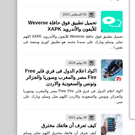
تحميل لعبة Modern Strike
02 أغسطس 2021
Online للأيفون والأندرويد XAPK
تحميل تطبيق فوق حافلة Weverse
التحديث الجديد
للأيفون والأندرويد XAPK
تحميل تطبيق فوق حافلة Weverse للأيفون والأندرويد XAPK اللهم
صلى وسلم وبارك على سيدنا محمد هو تطبيق كوري ومنصة فى
نفس ا…
05 يوليو 2023
اخبار
اكواد اعلام الدول فى فري فاير Free
Fire مصر والمغرب وسوريا والجزائر
نتيجة قرعة مجموعات دوري أبطال
وتونس والسعودية والاردن
إفريقيا 2021
اكواد اعلام الدول فى فري فاير Free Fire مصر والمغرب وسوريا
والجزائر وتونس والسعودية والاردن اللهم صل وسلم وبارك على
سي…
29 يوليو 2021
كيف تعرف أن هاتفك مخترق
اخبار
كيف تعرف أن هاتفك مخترق اللهم صلى وسلم