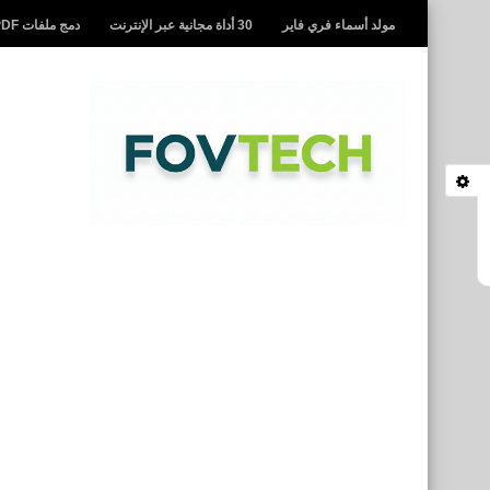
مولد أسماء فري فاير
30 أداة مجانية عبر الإنترنت
دمج ملفات PDF