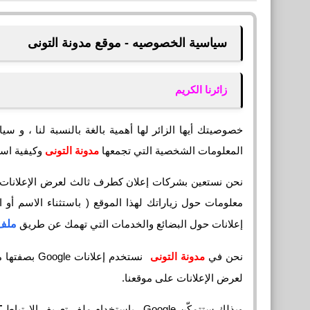
سياسية الخصوصيه - موقع مدونة التونى
زائرنا الكريم
خصوصيتك أيها الزائر لها أهمية بالغة بالنسبة لنا ، و 
المعلومات الشخصية التي تجمعها
مدونة
التونى
وكيفية است
نحن نستعين بشركات إعلان كطرف ثالث لعرض الإعلانات 
معلومات حول زياراتك لهذا الموقع ( باستثناء الاسم أو ا
إعلانات حول البضائع والخدمات التي تهمك عن طريق
ملف 
نحن في
مدونة
التونى
نستخدم إعلانات Google بصفتها مورِّدًا مالياً خارجياً ، ولذلك تستخدم شركة جوجل
لعرض الإعلانات على موقعنا.
وبذلك ستتمكّن Google ، باستخدام ملف تعريف الارتباط
T