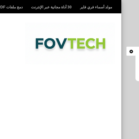
مولد أسماء فري فاير
30 أداة مجانية عبر الإنترنت
دمج ملفات PDF