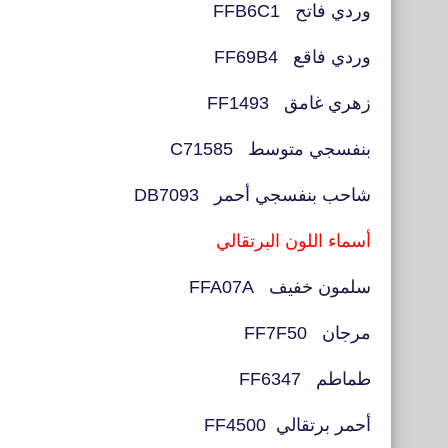
وردي فاتح FFB6C1
وردي فاقع FF69B4
زهري غامق FF1493
بنفسجي متوسط C71585
شاحب بنفسجي أحمر DB7093
أسماء اللون البرتقالي
سلمون خفيف FFA07A
مرجان FF7F50
طماطم FF6347
أحمر برتقالي FF4500