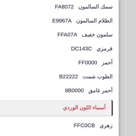
سمك السالمون FA8072
الظلام السالمون E9967A
سلمون خفيف FFA07A
قرمزي DC143C
أحمر FF0000
الطوب شمت B22222
أحمر غامق 8B0000
أسماء اللون الوردي
زهري FFC0CB