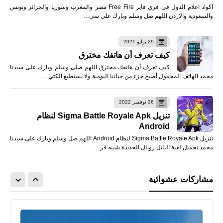
اكواد اعلام الدول فى فري فاير Free Fire مصر والمغرب وسوريا والجزائر وتونس
والسعودية والاردن اللهم صل وسلم وبارك على سي…
29 يوليو 2021
كيف تعرف أن هاتفك مخترق
كيف تعرف أن هاتفك مخترق اللهم صلى وسلم وبارك على سيدنا
محمد الهاتف المحمول أصبح جزء من حياتنا اليومية ولا يستطيع الكثي…
26 نوفمبر 2022
تنزيل Sigma Battle Royale Apk لنظام
Android
تنزيل Sigma Battle Royale Apk لنظام Android اللهم صل وسلم وبارك على سيدنا
محمد تحميل لعبة الباتل رويال الجديدة شبيه فر…
مشاركات عشوائية