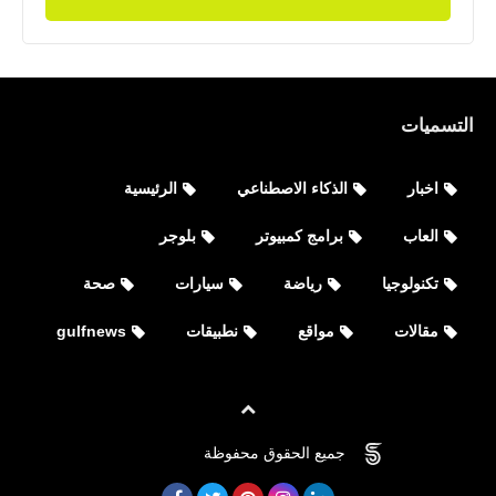
التسميات
اخبار
الذكاء الاصطناعي
الرئيسية
العاب
العاب
برامج كمبيوتر
بلوجر
تحميل لعبة Euro Truck Simulator 2
تكنولوجيا
رياضة
سيارات
صحة
اليورو شاحنة المحاكاة للأيفون والأندرويد
XAPK
مقالات
مواقع
نطبيقات
gulfnews
جميع الحقوق محفوظة
©
FOVTECH