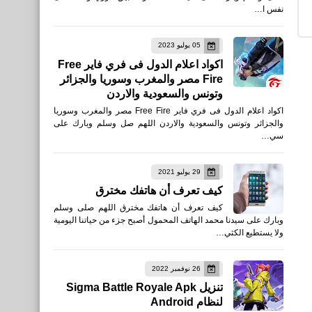
نفس ا…
العاب
تحميل Garena Free Fire
05 يوليو 2023
MAX ‏ من App Store
اكواد اعلام الدول فى فري فاير Free
Fire مصر والمغرب وسوريا والجزائر
Google Play TapTap
وتونس والسعودية والاردن
apkpure uptodown
اكواد اعلام الدول فى فري فاير Free Fire مصر والمغرب وسوريا
والجزائر وتونس والسعودية والاردن اللهم صل وسلم وبارك على
سي…
العاب
29 يوليو 2021
تحميل غارينا فري فايرFree
كيف تعرف أن هاتفك مخترق
Fire من App Store Google
كيف تعرف أن هاتفك مخترق اللهم صلى وسلم
وبارك على سيدنا محمد الهاتف المحمول أصبح جزء من حياتنا اليومية
Play TapTap apkpure
ولا يستطيع الكثي…
uptodown
26 نوفمبر 2022
تنزيل Sigma Battle Royale Apk
لنظام Android