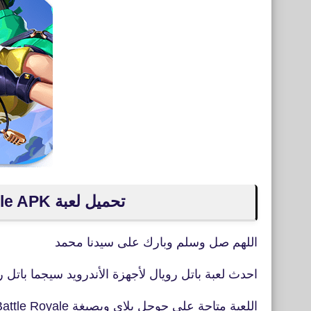
تحميل لعبة Sigma Battle Royale APK للأندرويد
اللهم صل وسلم وبارك على سيدنا محمد
احدث لعبة باتل رويال لأجهزة الأندرويد سيجما باتل ر
اللعبة متاحة على حوجل بلاي وبصيغة APK Sigma Battle Royale