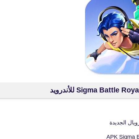
fovtech
05 أبريل 2021
ويال الجديدة