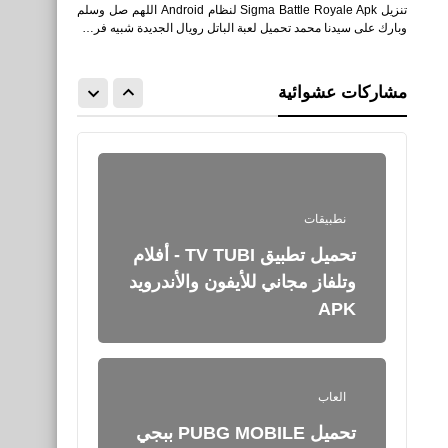
تنزيل Sigma Battle Royale Apk لنظام Android اللهم صل وسلم
العاب
وبارك على سيدنا محمد تحميل لعبة الباتل رويال الجديدة شبيه فر…
أفضل 3 تطبيقات شحن جواهر
فري فاير Free Fire
مشاركات عشوائية
Diamonds مجانًا 2021
نطبيقات
تحميل تطبيق TV TUBI - أفلام
وتلفاز مجاني للأيفون والأندرويد
APK
العاب
تحميل PUBG MOBILE ببجي