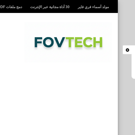
مولد أسماء فري فاير
30 أداة مجانية عبر الإنترنت
دمج ملفات PDF