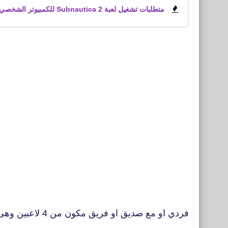
متطلبات تشغيل لعبة Subnautica 2 للكمبيوتر الشخصي
فردي او مع صديق او فريق مكون من 4 لاعبين وهى تضم 50 لاعب