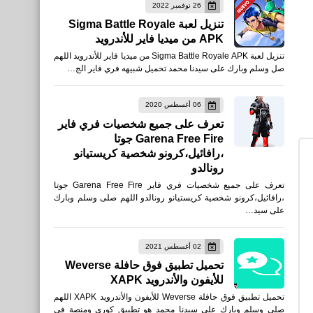
26 نوفمبر 2022
تنزيل لعبة Sigma Battle Royale
APK من ميديا فاير للأندرويد
تنزيل لعبة Sigma Battle Royale APK من ميديا فاير للأندرويد اللهم
نطبيقات
صل وسلم وبارك على سيدنا محمد تحميل شبيهه فري فاير الج…
تحميل تطبيق TV TUBI - أفلام
وتلفاز مجاني للأيفون والأندرويد
06 أغسطس 2020
تعرف على جميع شخصيات فري فاير
APK
Garena Free Fire جوتا
،رافائيل،كرونو شخصية كريستيانو
رونالدو
تعرف على جميع شخصيات فري فاير Garena Free Fire جوتا
العاب
،رافائيل،كرونو شخصية كريستيانو رونالدو اللهم صلى وسلم وبارك
على سيد…
تحميل PUBG MOBILE ببجي
موبايل من App Store
02 أغسطس 2021
Google Play TapTap
تحميل تطبيق فوق حافلة Weverse
apkpure uptodown
للأيفون والأندرويد XAPK
تحميل تطبيق فوق حافلة Weverse للأيفون والأندرويد XAPK اللهم
صلى وسلم وبارك على سيدنا محمد هو تطبيق كوري ومنصة فى