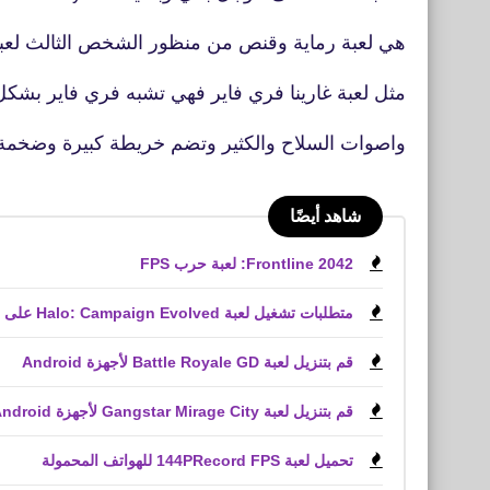
هي لعبة رماية وقنص من منظور الشخص الثالث لعبة ا
مثل لعبة غارينا فري فاير فهي تشبه فري فاير بشك
واصوات السلاح والكثير وتضم خريطة كبيرة وضخمة
شاهد أيضًا
Frontline 2042: لعبة حرب FPS
متطلبات تشغيل لعبة Halo: Campaign Evolved على الكمبيوتر الشخصي
قم بتنزيل لعبة Battle Royale GD لأجهزة Android
قم بتنزيل لعبة Gangstar Mirage City لأجهزة Android و iPhone (APK)
تحميل لعبة 144PRecord FPS للهواتف المحمولة