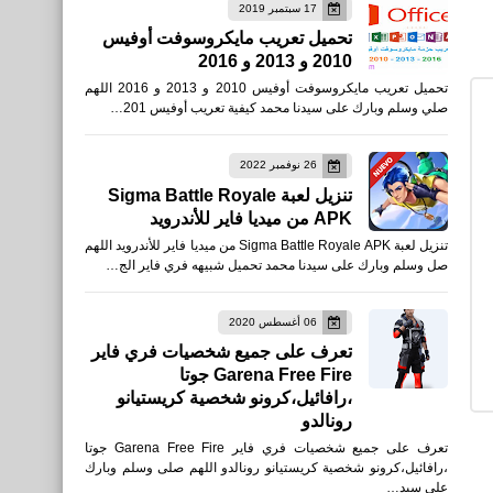
17 سبتمبر 2019
العاب
تحميل تعريب مايكروسوفت أوفيس
2010 و 2013 و 2016
تنزيل لعبة TABS Pocket
تحميل تعريب مايكروسوفت أوفيس 2010 و 2013 و 2016 اللهم
Edition Playtest للأندرويد
صلي وسلم وبارك على سيدنا محمد كيفية تعريب أوفيس 201…
APK
26 نوفمبر 2022
تنزيل لعبة Sigma Battle Royale
APK من ميديا فاير للأندرويد
تنزيل لعبة Sigma Battle Royale APK من ميديا فاير للأندرويد اللهم
العاب
صل وسلم وبارك على سيدنا محمد تحميل شبيهه فري فاير الج…
تنزيل لعبة Pudgy Party -
Battle Royale للأيفون
06 أغسطس 2020
تعرف على جميع شخصيات فري فاير
والأندرويد
Garena Free Fire جوتا
،رافائيل،كرونو شخصية كريستيانو
رونالدو
تعرف على جميع شخصيات فري فاير Garena Free Fire جوتا
،رافائيل،كرونو شخصية كريستيانو رونالدو اللهم صلى وسلم وبارك
على سيد…