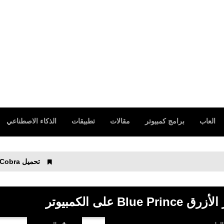
العاب
برامج كمبيوتر
مقالات
تطبيقات
الذكاء الاصطناعي
تحميل Garena Free Fire - The Cobr‪a‬ أحدث أصدرا رابط مباشر للأيفون والأندرويد
على الكمبيوتر