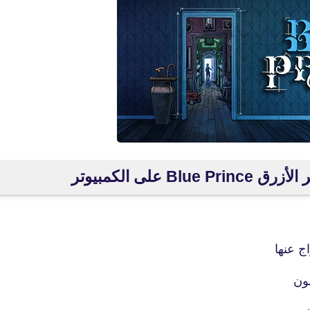
fovtech
 على الكمبيوتر
13 يونيو 2025
ج عنها
fovtech