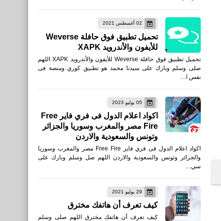
العاب
02 أغسطس 2021
حساسية Free Fire: قائمة
تحميل تطبيق فوق حافلة Weverse
كاملة بالإعدادات والأجهزة
للأيفون والأندرويد XAPK
تحميل تطبيق فوق حافلة Weverse للأيفون والأندرويد XAPK اللهم
صلى وسلم وبارك على سيدنا محمد هو تطبيق كوري ومنصة فى
نفس ا…
رياضة
05 يوليو 2023
موعد مباراة الأهلي وإنتر ميامي
اكواد اعلام الدول فى فري فاير Free
Fire مصر والمغرب وسوريا والجزائر
في كأس العالم للأندية
وتونس والسعودية والاردن
والقنوات الناقلة
اكواد اعلام الدول فى فري فاير Free Fire مصر والمغرب وسوريا
والجزائر وتونس والسعودية والاردن اللهم صل وسلم وبارك على
سي…
29 يوليو 2021
العاب
كيف تعرف أن هاتفك مخترق
تنزيل لعبة DRAGON BALL
كيف تعرف أن هاتفك مخترق اللهم صلى وسلم