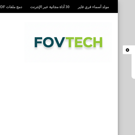
مولد أسماء فري فاير
30 أداة مجانية عبر الإنترنت
دمج ملفات PDF