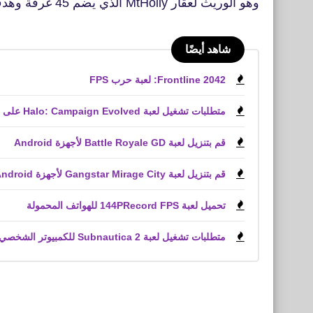
وهو الوريث لعقار MtHolly الذي يضم 45 غرفة وهدف سيمون
شاهد أيضًا
Frontline 2042: لعبة حرب FPS
متطلبات تشغيل لعبة Halo: Campaign Evolved على الكمبيوتر الشخصي
قم بتنزيل لعبة Battle Royale GD لأجهزة Android
قم بتنزيل لعبة Gangstar Mirage City لأجهزة Android و iPhone (APK)
تحميل لعبة 144PRecord FPS للهواتف المحمولة
متطلبات تشغيل لعبة Subnautica 2 للكمبيوتر الشخصي