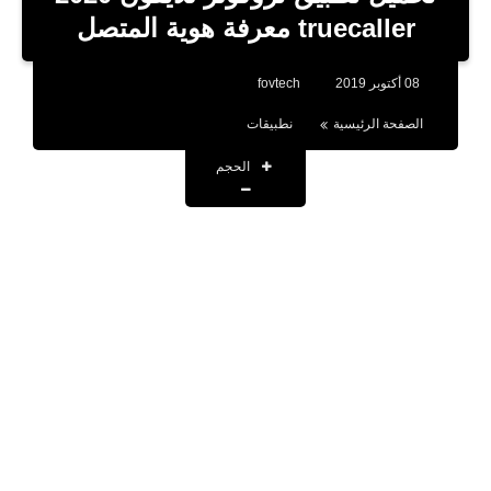
بلوجر
truecaller معرفة هوية المتصل
اخبار
08 أكتوبر 2019
fovtech
العاب
الصفحة الرئيسية
نطبيقات
برامج كمبيوتر
الحجم
مقالات
تطبيقات
الذكاء الاصطناعي
اخبار الخليج
تكنولوجيا