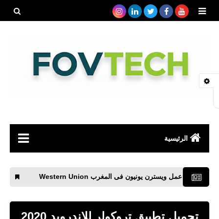
بحث هذه
المدونة
الإلكتروني
الرئيسية
صحة
عمل ويسترن يونيون فى المغرب Western Union
برنامج مونتا
رياضة
مواقع
تحميل تطبيق تروكولر للاندرويد 2020