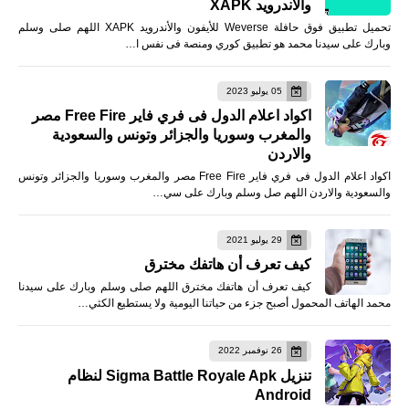
والأندرويد XAPK
تحميل تطبيق فوق حافلة Weverse للأيفون والأندرويد XAPK اللهم صلى وسلم
وبارك على سيدنا محمد هو تطبيق كوري ومنصة فى نفس ا…
05 يوليو 2023
اكواد اعلام الدول فى فري فاير Free Fire مصر
والمغرب وسوريا والجزائر وتونس والسعودية
والاردن
اكواد اعلام الدول فى فري فاير Free Fire مصر والمغرب وسوريا والجزائر وتونس
والسعودية والاردن اللهم صل وسلم وبارك على سي…
29 يوليو 2021
كيف تعرف أن هاتفك مخترق
كيف تعرف أن هاتفك مخترق اللهم صلى وسلم وبارك على سيدنا
محمد الهاتف المحمول أصبح جزء من حياتنا اليومية ولا يستطيع الكثي…
26 نوفمبر 2022
تنزيل Sigma Battle Royale Apk لنظام
Android