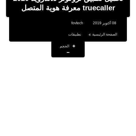
بلوجر
truecaller معرفة هوية المتصل
اخبار
08 أكتوبر 2019
fovtech
العاب
الصفحة الرئيسية
نطبيقات
برامج كمبيوتر
الحجم
مقالات
تطبيقات
الذكاء الاصطناعي
اخبار الخليج
تكنولوجيا