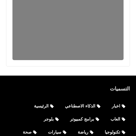
نطبيقات
تحميل تطبيق PayPal: Mobile Cash
للأيفون والأندرويد أحدث أصدار
التسميات
اخبار
الذكاء الاصطناعي
الرئيسية
العاب
برامج كمبيوتر
بلوجر
تكنولوجيا
رياضة
سيارات
صحة