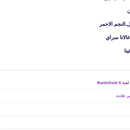
ن
.النجم الاحمر
الاتا سراي
نا
fovtech
27 يناير 2021
فى حادث
fovtech