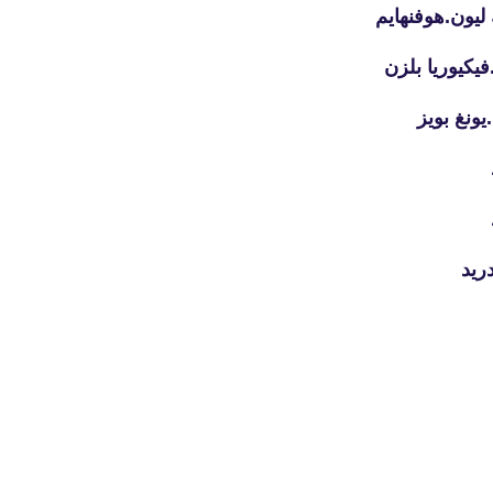
يون.هوفنهايم
يكيوريا بلزن
يونغ بويز
fovtech
27 يناير 2021
ريد
fovtech
27 يناير 2021