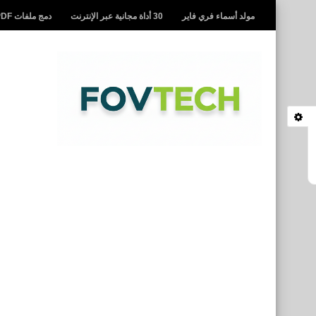
مولد أسماء فري فاير
30 أداة مجانية عبر الإنترنت
دمج ملفات PDF