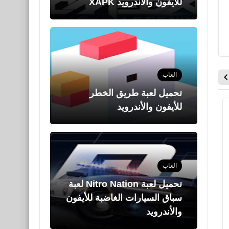
للأيفون والأندرويد XAPK
العاب
تحميل لعبة طريق الخطر
للأيفون والأندرويد
اخبار
اخبار
العاب
تحميل لعبة Nitro Nation لعبة
سباق السيارات الغاضبة للأيفون
والأندرويد
fovtech
22 يوليو 2025
fovtech
11 مارس 2025