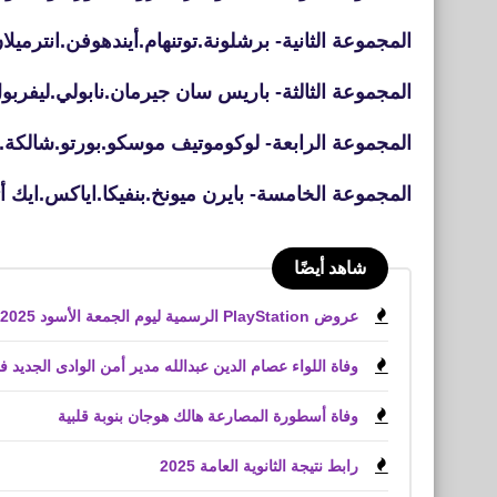
المجموعة الثانية- برشلونة.توتنهام.أيندهوفن.انترميلا
المجموعة الثالثة- باريس سان جيرمان.نابولي.ليفربول
المجموعة الرابعة- لوكوموتيف موسكو.بورتو.شالكة.غ
المجموعة الخامسة- بايرن ميونخ.بنفيكا.اياكس.ايك أثي
شاهد أيضًا
عروض PlayStation الرسمية ليوم الجمعة الأسود 2025 لعبة Battlefield 6
وفاة اللواء عصام الدين عبدالله مدير أمن الوادى الجديد 
وفاة أسطورة المصارعة هالك هوجان بنوبة قلبية
رابط نتيجة الثانوية العامة 2025