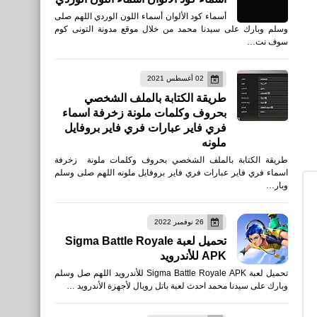
أسماء كود الألوان أسماء اللون الوردي اللهم صلى
وسلم وبارك على سيدنا محمد من خلال موقع مدونة التونى كوم
سوف نت…
02 أغسطس 2021
طريقة الكتابة بالملف الشخصي
بحروف وكلمات ملونة زخرفة اسماء
فري فاير عبارات فري فاير بروفايل
ملونه
طريقة الكتابة بالملف الشخصي بحروف وكلمات ملونة زخرفة
اسماء فري فاير عبارات فري فاير بروفايل ملونه اللهم صلى وسلم
وبار…
العاب
تحميل لعبة UNKILLED -
26 نوفمبر 2022
Zombie Games FPS‏ للأيفون
تحميل لعبة Sigma Battle Royale
والأندرويد
APK للأندرويد
تحميل لعبة Sigma Battle Royale APK للأندرويد اللهم صل وسلم
وبارك على سيدنا محمد احدث لعبة باتل رويال لأجهزة الأندرويد …