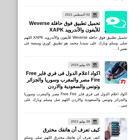
العاب
02 أغسطس 2021
تحميل لعبة طريق الخطر
تحميل تطبيق فوق حافلة Weverse
للأيفون والأندرويد
للأيفون والأندرويد XAPK
تحميل تطبيق فوق حافلة Weverse للأيفون والأندرويد XAPK اللهم
صلى وسلم وبارك على سيدنا محمد هو تطبيق كوري ومنصة فى
نفس ا…
العاب
05 يوليو 2023
تحميل لعبة Nitro Nation لعبة
اكواد اعلام الدول فى فري فاير Free
Fire مصر والمغرب وسوريا والجزائر
سباق السيارات الغاضبة للأيفون
وتونس والسعودية والاردن
والأندرويد
اكواد اعلام الدول فى فري فاير Free Fire مصر والمغرب وسوريا
والجزائر وتونس والسعودية والاردن اللهم صل وسلم وبارك على
سي…
29 يوليو 2021
العاب
كيف تعرف أن هاتفك مخترق
تحميل لعبة UNKILLED -
كيف تعرف أن هاتفك مخترق اللهم صلى وسلم