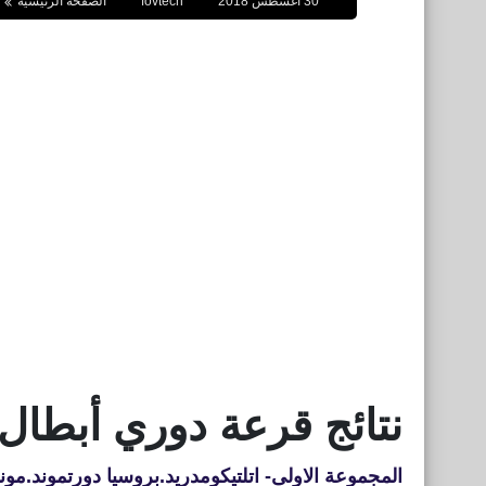
30 أغسطس 2018
fovtech
الصفحة الرئيسية
نتائج قرعة دوري أبطال أورو
المجموعة الاولى- اتلتيكومدريد.بروسيا دورتموند.مون