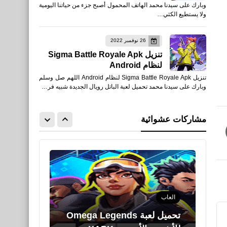
وبارك على سيدنا محمد الهاتف المحمول أصبح جزء من حياتنا اليومية
Zombie Games FPS‏ للأيفون
ولا يستطيع الكثي…
والأندرويد
26 نوفمبر 2022
تنزيل Sigma Battle Royale Apk
لنظام Android
تنزيل Sigma Battle Royale Apk لنظام Android اللهم صل وسلم
اخبار
وبارك على سيدنا محمد تحميل لعبة الباتل رويال الجديدة شبيه فر…
أفضل إعدادات الحساسية -
الدوران - الجيروسكوب في
مشاركات عشوائية
PUBG Mobile 2021
العاب