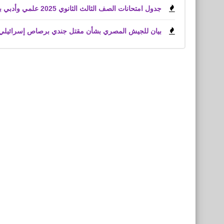
جدول امتحانات الصف الثالث الثانوي 2025 علمي وأدبي بعد اعتماد وزير التعليم
بيان للجيش المصري بشأن مقتل جندي برصاص إسرائيلي