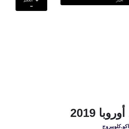
الحجم
اخبار
با 2019
اكو.كلوببروج