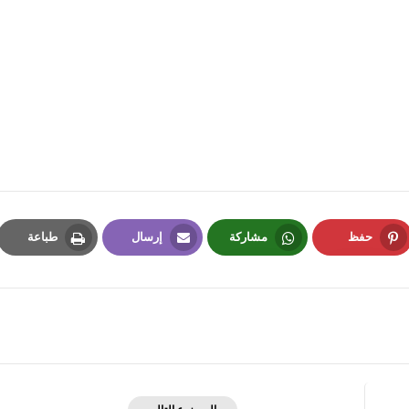
fovtech
29 يناير 2021
حفظ
مشاركة
إرسال
طباعة
Print
Email
Whatsapp
Pinterest
fovtech
29 يناير 2021