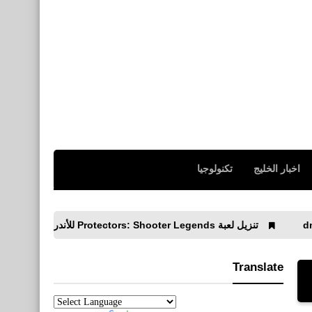
اخبار الخليج
تكنولوجيا
نزيل لعبة Protectors: Shooter Legends للأندرويد APK
تنزيل Hill Climb Racing‏ هيل كليمب ريسنج للأيفون والأندرويد APK
Translate