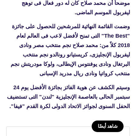
موضحاً أن محمد صلاح كان له دور فعال فى توهج
ليفربول الموسم الماضى.
وضمت القائمة النهائية للمرشحين للحصول على جائزة
"The Best" التى تمنح لأفضل لاعب فى العالم لعام
2018 كلاً من: محمد صلاح نجم منتخب مصر ونادى
ليفربول الإنجليزى، كريستيانو رونالدو نجم منتخب
البرتغال ونادى يوفنتوس الإيطالى، ولوكا مودريتش نجم
منتخب كرواتيا ونادى ريال مدريد الإسبانى
وسيتم الكشف عن هوية الفائز بجائزة الأفضل يوم 24
سبتمبر الحالى بالعاصمة الإنجليزية "لندن" التى تستضيف
الحفل السنوى لجوائز الاتحاد الدولى لكرة القدم "فيفا".
شاهد أيضًا