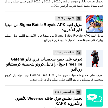
تحميل تعريب مايكروسوفت أوفيس 2010 و 2013 و 2016 اللهم صلي وسلم وبارك
على سيدنا محمد كيفية تعريب أوفيس 201…
26 نوفمبر 2022
تنزيل لعبة Sigma Battle Royale APK من ميديا
فاير للأندرويد
تنزيل لعبة Sigma Battle Royale APK من ميديا فاير للأندرويد اللهم صل وسلم
وبارك على سيدنا محمد تحميل شبيهه فري فاير الج…
06 أغسطس 2020
تعرف على جميع شخصيات فري فاير Garena
Free Fire جوتا ،رافائيل،كرونو شخصية كريستيانو
رونالدو
تعرف على جميع شخصيات فري فاير Garena Free Fire جوتا ،رافائيل،كرونو
شخصية كريستيانو رونالدو اللهم صلى وسلم وبارك على سيد…
02 أغسطس 2021
تحميل تطبيق فوق حافلة Weverse للأيفون
والأندرويد XAPK