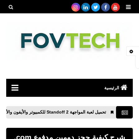
بحث هذه
المدونة
الإلكتروني
الرئيسية
صحة
تحميل لعبة المواجهة Standoff 2 للكمبيوتر والأيفون والأندرويد APK رابط مباشر
رياضة
مواقع
شرح كيفية حجز دومين مدفوع com.