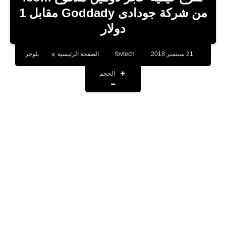
بلوجر
من شركة جودادى Goddady مقابل 1
دولار
اخبار
العاب
21 سبتمبر 2018
fovtech
الصفحة الرئيسية
بلوجر
برامج كمبيوتر
الحجم
مقالات
تطبيقات
الذكاء الاصطناعي
اخبار الخليج
تكنولوجيا