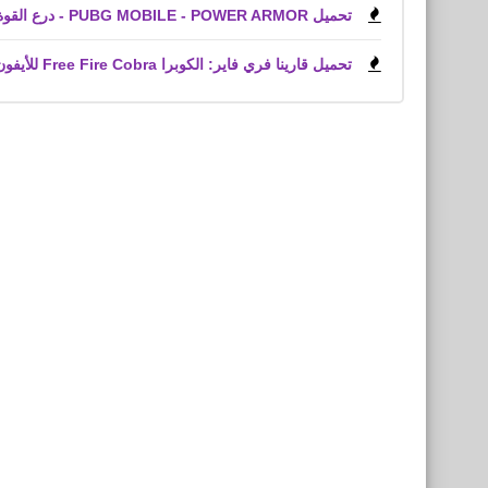
تحميل PUBG MOBILE - POWER ARMOR - درع القوة للأندرويد التحديث الجديد
تحميل قارينا فري فاير: الكوبرا Free Fire Cobra للأيفون iPhone,‏ iPad