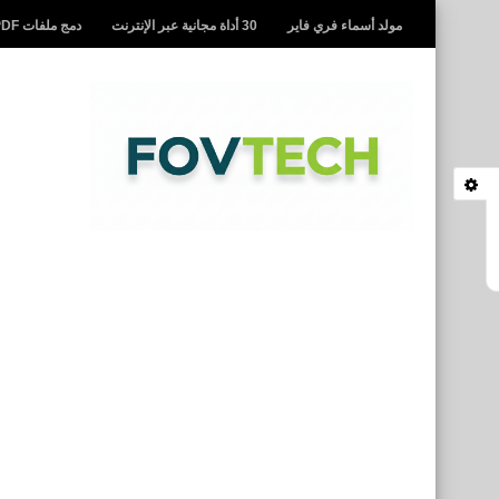
مولد أسماء فري فاير
30 أداة مجانية عبر الإنترنت
دمج ملفات PDF