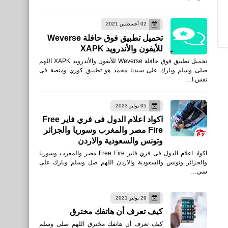
متطلبات تشغيل Call of
02 أغسطس 2021
Duty®: Modern Warfare® II
تحميل تطبيق فوق حافلة Weverse
على الكمبيوتر
للأيفون والأندرويد XAPK
تحميل تطبيق فوق حافلة Weverse للأيفون والأندرويد XAPK اللهم
صلى وسلم وبارك على سيدنا محمد هو تطبيق كوري ومنصة فى
نفس ا…
برامج كمبيوتر
05 يوليو 2023
كيفية إيقاف تشغيل الحالة
اكواد اعلام الدول فى فري فاير Free
Fire مصر والمغرب وسوريا والجزائر
النشطة على Facebook من
وتونس والسعودية والاردن
الهاتف ومتصفح الويب
اكواد اعلام الدول فى فري فاير Free Fire مصر والمغرب وسوريا
والجزائر وتونس والسعودية والاردن اللهم صل وسلم وبارك على
سي…
29 يوليو 2021
كيف تعرف أن هاتفك مخترق
العاب
كيف تعرف أن هاتفك مخترق اللهم صلى وسلم