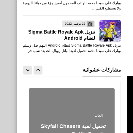
وبارك على سيدنا محمد الهاتف المحمول أصبح جزء من حياتنا اليومية
تنزيل PUBG MOBILE أصدار
ولا يستطيع الكثي…
2.2.0 للأيفون والأندرويد
26 نوفمبر 2022
تنزيل Sigma Battle Royale Apk
لنظام Android
تنزيل Sigma Battle Royale Apk لنظام Android اللهم صل وسلم
وبارك على سيدنا محمد تحميل لعبة الباتل رويال الجديدة شبيه فر…
مقالات
كيفية التحقق من رقم IMEI
مشاركات عشوائية
الخاص بك فى هواتف الآيفون
العاب
تحميل لعبة Skyfall Chasers