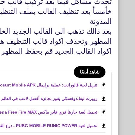
تحدث مشاكل فيما بعد تركيب قالب جدي
خأمسأ بعد تنظيف القالب بملف التن
المدونة
بعد ذالك تذهب الى القالب الجديد الخ
المظهر وتحذف اكواد قالب التنظيف هنا
اكواد القالب الجديد قم بحفظ المظهر
شاهد أيضًا
تنزيل لعبة فالورانت: عملية برايمال Valorant Mobile APK
روبرت ليفاندوفسكي يفوز بجائزة أفضل لاعب في العالم
تحميل لعبة جارينا فري فاير ماكس Garena Free Fire MAX‏ وحل كل المشاكل
تحميل لعبة PUBG MOBILE RUNIC POWER - درع القوة للأيفون iPhone