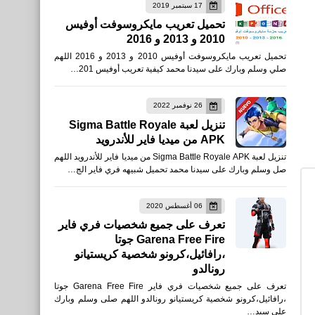
17 سبتمبر 2019
تحميل تعريب مايكروسوفت أوفيس
2010 و 2013 و 2016
مقالات
تحميل تعريب مايكروسوفت أوفيس 2010 و 2013 و 2016 اللهم
كيفية التحقق من رقم IMEI
صلي وسلم وبارك على سيدنا محمد كيفية تعريب أوفيس 201…
الخاص بك فى هواتف الآيفون
26 نوفمبر 2022
تنزيل لعبة Sigma Battle Royale
APK من ميديا فاير للأندرويد
تنزيل لعبة Sigma Battle Royale APK من ميديا فاير للأندرويد اللهم
صل وسلم وبارك على سيدنا محمد تحميل شبيهه فري فاير الج…
العاب
تحميل لعبة Skyfall Chasers
06 أغسطس 2020
تعرف على جميع شخصيات فري فاير
- Battle Royale
Garena Free Fire جوتا
،رافائيل،كرونو شخصية كريستيانو
رونالدو
تعرف على جميع شخصيات فري فاير Garena Free Fire جوتا
،رافائيل،كرونو شخصية كريستيانو رونالدو اللهم صلى وسلم وبارك
العاب
على سيد…