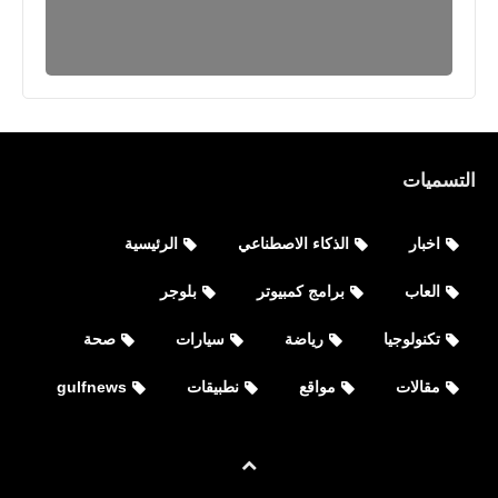
العاب
التسميات
تحميل لعبة رصاصة الغضب Bullet Fury
اون لاين و اوفلاين
اخبار
الذكاء الاصطناعي
الرئيسية
العاب
برامج كمبيوتر
بلوجر
تكنولوجيا
رياضة
سيارات
صحة
مقالات
مواقع
نطبيقات
gulfnews