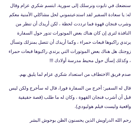
سنضعك في تابوت ونرسلك إلى سورية. ابتسم شكري عزام وقال
له: يا سعادة السفير لقد استدعيتموني لحل مشاكلي الأمنية معكم
وشرب فنجان قهوة فما ترددت لحظة ، لكن أريدك أن تنظر من
النافذة لترى إن كان هناك بعض الموتورات تدور حول السفارة
يرتدي راكبوها قبعات حمراء ، وكما أريدك أن تتصل بمنزلك وتسأل
زوجتك هل هناك بعض الموتورات التي يرتدي راكبوها قبعات حمراء
، وكذلك إسأل حول محيط مدرسة أولادك !!!
صدم فريق الاختطاف من استعداد شكري عزام لما يليق بهم.
قال له السفير: أخرج من السفارة فورا، قال له سأخرج ولكن ليس
قبل أن أشرب فنجان القهوة ، وكان له ما طلب (قصة حقيقية
واقعية وليست فيلم هوليودي).
رحم الله الدراويش الذين يحسنون الظن بوحوش البشر