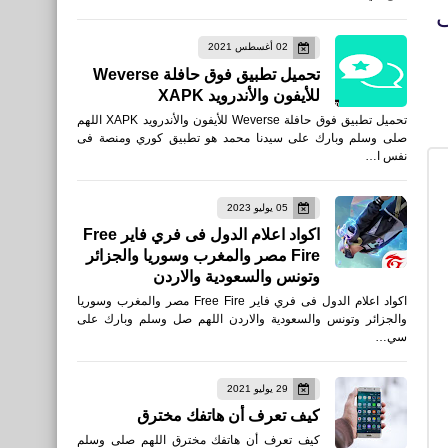
ى
تنزيل تطبيق Snapchat سناب
02 أغسطس 2021
شات وطريقة إنشاء حساب
تحميل تطبيق فوق حافلة Weverse
للأيفون والأندرويد APK
للأيفون والأندرويد XAPK
تحميل تطبيق فوق حافلة Weverse للأيفون والأندرويد XAPK اللهم
صلى وسلم وبارك على سيدنا محمد هو تطبيق كوري ومنصة فى
نفس ا…
العاب
05 يوليو 2023
تحميل لعبة Drift Max Pro -
اكواد اعلام الدول فى فري فاير Free
Fire مصر والمغرب وسوريا والجزائر
لعبة سباق سيارات للأيفون
وتونس والسعودية والاردن
والأندرويد APK
اكواد اعلام الدول فى فري فاير Free Fire مصر والمغرب وسوريا
والجزائر وتونس والسعودية والاردن اللهم صل وسلم وبارك على
سي…
29 يوليو 2021
كيف تعرف أن هاتفك مخترق
اخبار
كيف تعرف أن هاتفك مخترق اللهم صلى وسلم