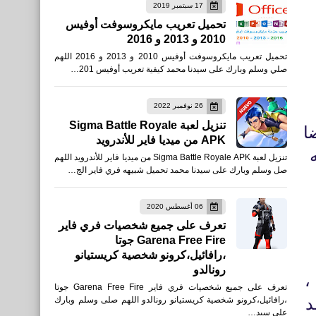
العاب
17 سبتمبر 2019
تحميل تعريب مايكروسوفت أوفيس
تحميل PUBG MOBILE ببجي
2010 و 2013 و 2016
الكورية ببجي لايت ببجي
تحميل تعريب مايكروسوفت أوفيس 2010 و 2013 و 2016 اللهم
الصينية ببجي الفيتنامية المترو
صلي وسلم وبارك على سيدنا محمد كيفية تعريب أوفيس 201…
الملكي APK
26 نوفمبر 2022
تنزيل لعبة Sigma Battle Royale
ضا
APK من ميديا فاير للأندرويد
تنزيل لعبة Sigma Battle Royale APK من ميديا فاير للأندرويد اللهم
برامج كمبيوتر
صل وسلم وبارك على سيدنا محمد تحميل شبيهه فري فاير الج…
تنزيل تطبيق Microsoft
Teams‏ للكمبيوتر والأيفون
06 أغسطس 2020
تعرف على جميع شخصيات فري فاير
الأندرويد APK
Garena Free Fire جوتا
،رافائيل،كرونو شخصية كريستيانو
رونالدو
،
تعرف على جميع شخصيات فري فاير Garena Free Fire جوتا
د
،رافائيل،كرونو شخصية كريستيانو رونالدو اللهم صلى وسلم وبارك
برامج كمبيوتر
على سيد…