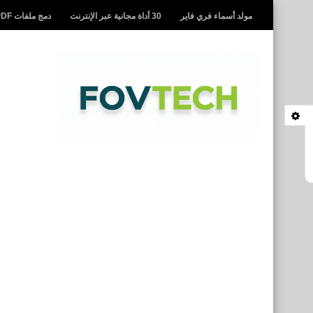
مولد أسماء فري فاير
30 أداة مجانية عبر الإنترنت
دمج ملفات PDF