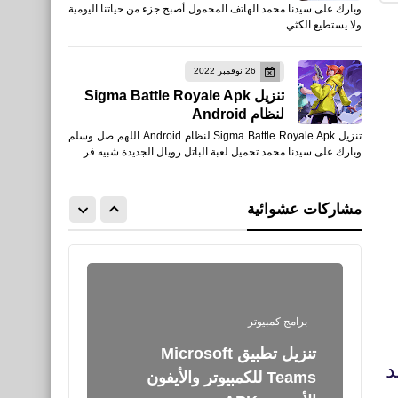
وبارك على سيدنا محمد الهاتف المحمول أصبح جزء من حياتنا اليومية
أهداف الهلال والنصر السعودي
ولا يستطيع الكثي…
كأس خادم الحرمين الشريفين
26 نوفمبر 2022
تنزيل Sigma Battle Royale Apk
لنظام Android
العاب
تنزيل Sigma Battle Royale Apk لنظام Android اللهم صل وسلم
تحميل PUBG MOBILE ببجي
وبارك على سيدنا محمد تحميل لعبة الباتل رويال الجديدة شبيه فر…
الكورية ببجي لايت ببجي
الصينية ببجي الفيتنامية المترو
مشاركات عشوائية
الملكي APK
برامج كمبيوتر
تنزيل تطبيق Microsoft
د
Teams‏ للكمبيوتر والأيفون