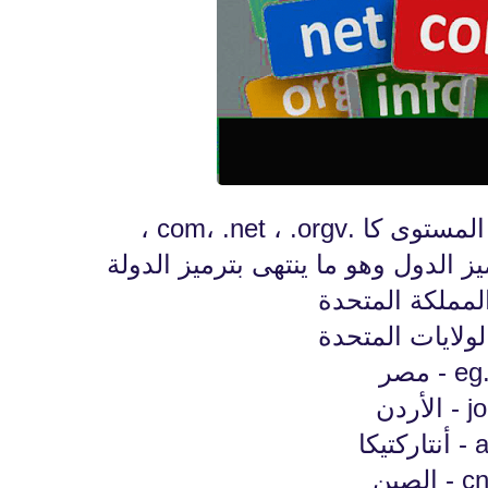
com، .net ، .orgv ،
fovtech
يز الدول وهو ما ينتهى بترميز الدولة
28 نوفمبر 2020
 - مصر
دن
fovtech