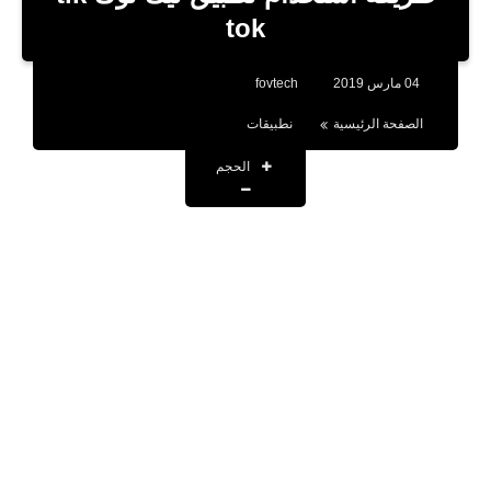
بلوجر
tok
اخبار
04 مارس 2019
fovtech
العاب
الصفحة الرئيسية
نطبيقات
برامج كمبيوتر
الحجم
مقالات
تطبيقات
الذكاء الاصطناعي
اخبار الخليج
تكنولوجيا