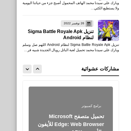
Teams‏ للكمبيوتر والأيفون
وبارك على سيدنا محمد الهاتف المحمول أصبح جزء من حياتنا اليومية
الأندرويد APK
ولا يستطيع الكثي…
26 نوفمبر 2022
تنزيل Sigma Battle Royale Apk
لنظام Android
برامج كمبيوتر
تنزيل Sigma Battle Royale Apk لنظام Android اللهم صل وسلم
وبارك على سيدنا محمد تحميل لعبة الباتل رويال الجديدة شبيه فر…
تنزيل تطبيق Snapchat سناب
شات وطريقة إنشاء حساب
للأيفون والأندرويد APK
مشاركات عشوائية
برامج كمبيوتر
تحميل متصفح Microsoft
Edge: Web Browser‏ للأيفون
والأندرويد APK