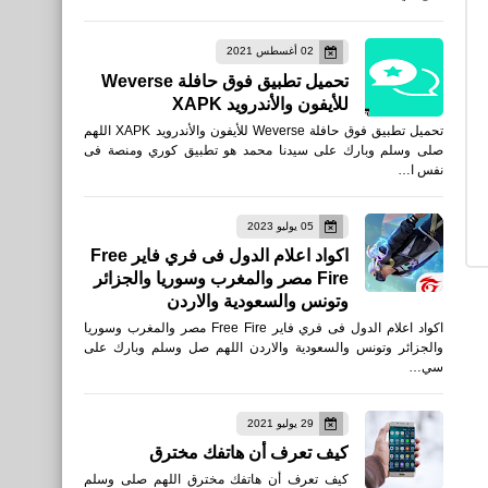
طريقة تعطيل ميزة النسخ
واللصق الجديدة في متصفح
02 أغسطس 2021
إيدج -Microsoft Edge
تحميل تطبيق فوق حافلة Weverse
للأيفون والأندرويد XAPK
تحميل تطبيق فوق حافلة Weverse للأيفون والأندرويد XAPK اللهم
صلى وسلم وبارك على سيدنا محمد هو تطبيق كوري ومنصة فى
العاب
نفس ا…
تحميل PUBG MOBILE ببجي
05 يوليو 2023
الكورية ببجي لايت ببجي
اكواد اعلام الدول فى فري فاير Free
الصينية ببجي الفيتنامية المترو
Fire مصر والمغرب وسوريا والجزائر
الملكي APK
وتونس والسعودية والاردن
اكواد اعلام الدول فى فري فاير Free Fire مصر والمغرب وسوريا
والجزائر وتونس والسعودية والاردن اللهم صل وسلم وبارك على
سي…
برامج كمبيوتر
29 يوليو 2021
كيف تعرف أن هاتفك مخترق
تنزيل تطبيق Microsoft
كيف تعرف أن هاتفك مخترق اللهم صلى وسلم