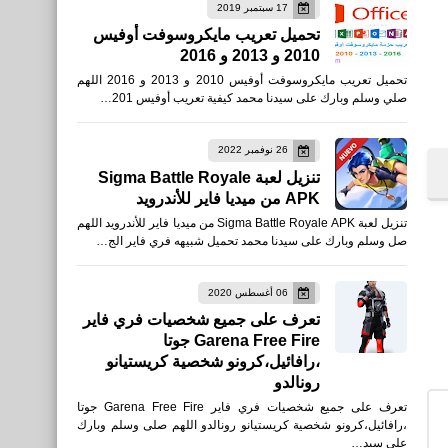
17 سبتمبر 2019
برامج كمبيوتر
تحميل تعريب مايكروسوفت أوفيس
تنزيل تطبيق Snapchat سناب
2010 و 2013 و 2016
شات وطريقة إنشاء حساب
تحميل تعريب مايكروسوفت أوفيس 2010 و 2013 و 2016 اللهم
صلي وسلم وبارك على سيدنا محمد كيفية تعريب أوفيس 201…
للأيفون والأندرويد APK
26 نوفمبر 2022
تنزيل لعبة Sigma Battle Royale
APK من ميديا فاير للأندرويد
برامج كمبيوتر
تنزيل لعبة Sigma Battle Royale APK من ميديا فاير للأندرويد اللهم
صل وسلم وبارك على سيدنا محمد تحميل شبيهه فري فاير الج…
تحميل متصفح Microsoft
Edge: Web Browser‏ للأيفون
06 أغسطس 2020
والأندرويد APK
تعرف على جميع شخصيات فري فاير
Garena Free Fire جوتا
،رافائيل،كرونو شخصية كريستيانو
رونالدو
تعرف على جميع شخصيات فري فاير Garena Free Fire جوتا
برامج كمبيوتر
،رافائيل،كرونو شخصية كريستيانو رونالدو اللهم صلى وسلم وبارك
على سيد…