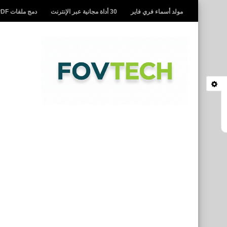
مولد أسماء فري فاير
30 أداة مجانية عبر الإنترنت
دمج ملفات PDF