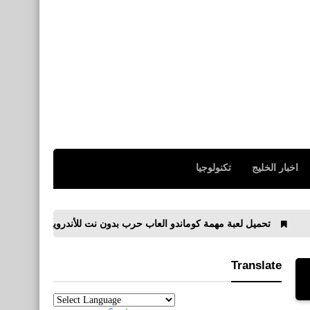
اخبار الخليج
تكنولوجيا
يل لعبة مهمة كوماندو العاب حرب بدون نت للأندرويد APK
تحميل لعبة Ertugrul Gazi 3‏ ارطغرل غازي ال
Translate