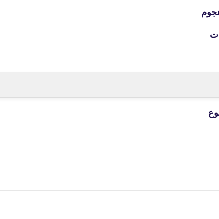
نجوم
ات
fovtech
30 نوفمبر 2020
fovtech
30 نوفمبر 2020