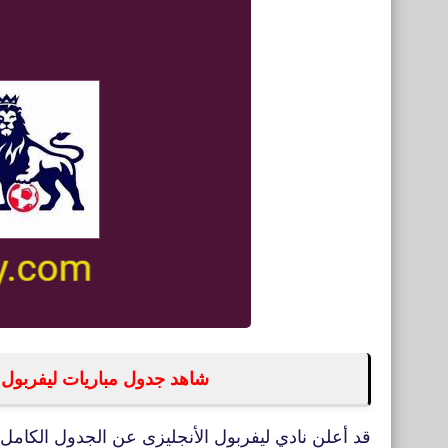
شاهد جدول مباريات ليفربول في ا
قد أعلن نادي ليفربول الأنجليزى عن الجدول الكامل