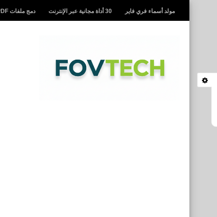
مولد أسماء فري فاير
30 أداة مجانية عبر الإنترنت
دمج ملفات PDF