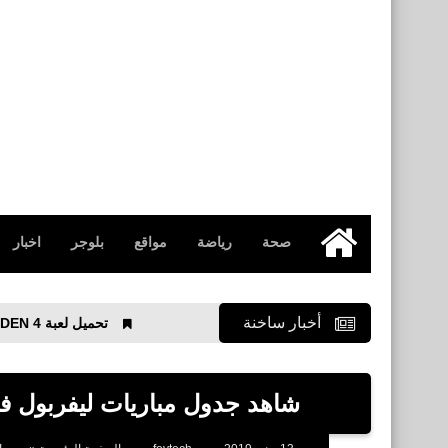
صحة
رياضة
مواقع
بلوجر
اخبار
الرئيسية
أخبار ساخنة
تحميل لعبة NINJA GAIDEN 4 للكمبيوتر
شاهد جدول مباريات ليفربول في الد