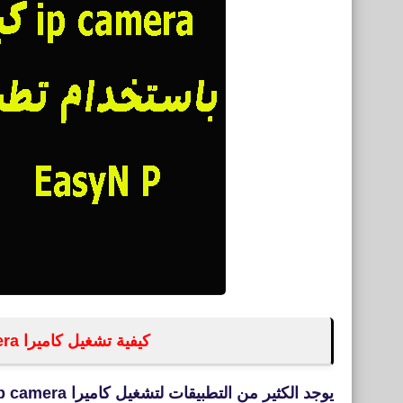
كيفية تشغيل كاميرا ip camera باستخدام تطبيق EasyN P‏
يوجد الكثير من التطبيقات لتشغيل كاميرا ip camera