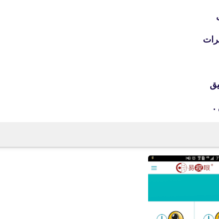
رات
يق