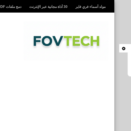
مولد أسماء فري فاير
30 أداة مجانية عبر الإنترنت
دمج ملفات PDF