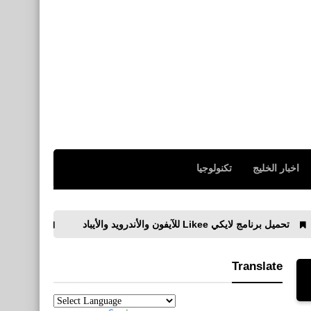
اخبار الخليج
تكنولوجيا
ايكي Likee للآيفون والأندرويد والأيباد
تحميل برنامج تيك توك Tik Tok للآيفون والأندرويد وا
Translate