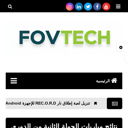
بحث هذه
المدونة
الإلكتروني
الرئيسية
صحة
تنزيل لعبة إطلاق نار REC.O.R.D للإجهزة APK Android
رياضة
مواقع
نتائج مباريات الجولة الثانية من الدوري