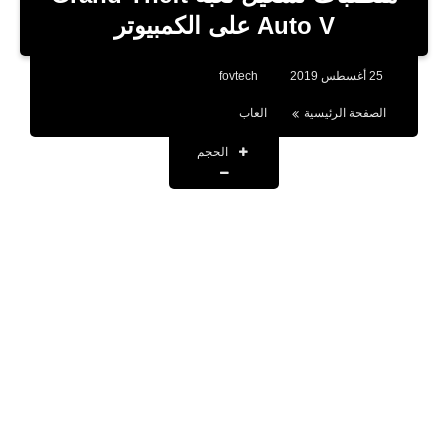
بلوجر
Auto V على الكمبيوتر
اخبار
25 أغسطس 2019
fovtech
العاب
الصفحة الرئيسية
العاب
برامج كمبيوتر
الحجم
مقالات
تطبيقات
الذكاء الاصطناعي
اخبار الخليج
تكنولوجيا