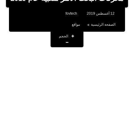
بلوجر
12 أغسطس 2019
fovtech
اخبار
الصفحة الرئيسية
مواقع
العاب
الحجم
برامج كمبيوتر
مقالات
تطبيقات
الذكاء الاصطناعي
اخبار الخليج
تكنولوجيا