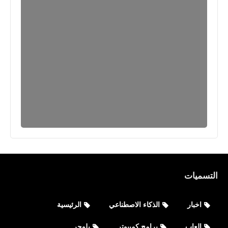
العاب
تحميل لعبة متسابق المرور Traffic
Racer للأيفون والأندرويد XAPK
التسميات
العاب
اخبار
الذكاء الاصطناعي
الرئيسية
تحميل لعبة رجل السجق باتل رويال جديدة
العاب
برامج كمبيوتر
بلوجر