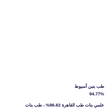
طب بنبن أسيوط
94.77%
علمي بنات طب القاهرة 96.62% ، طب بنات