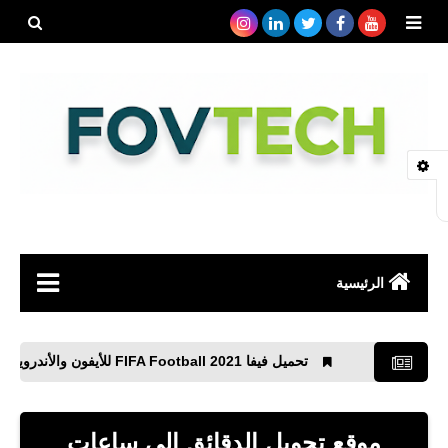
بحث هذه
المدونة
الإلكتروني
الرئيسية
صحة
تحميل فيفا 2021 FIFA Football‏ للأيفون والأندرويد APK
رياضة
مواقع
موقع تحويل الدقائق إلى ساعات