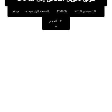
بلوجر
10 سبتمبر 2019
fovtech
الصفحة الرئيسية
مواقع
اخبار
الحجم
العاب
برامج كمبيوتر
مقالات
تطبيقات
الذكاء الاصطناعي
اخبار الخليج
تكنولوجيا