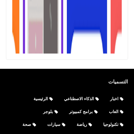
نطبيقات
التسميات
تحميل تطبيق Vigo Video - Funny
اخبار
الذكاء الاصطناعي
الرئيسية
Short Video للأيفون والأندرويد أحدث
أصدار
العاب
برامج كمبيوتر
بلوجر
تكنولوجيا
رياضة
سيارات
صحة