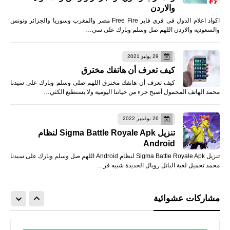
والاردن
اكواد اعلام الدول فى فري فاير Free Fire مصر والمغرب وسوريا والجزائر وتونس
والسعودية والاردن اللهم صل وسلم وبارك على سي…
29 يوليو 2021
كيف تعرف أن هاتفك مخترق
كيف تعرف أن هاتفك مخترق اللهم صلى وسلم وبارك على سيدنا
محمد الهاتف المحمول أصبح جزء من حياتنا اليومية ولا يستطيع الكثي…
26 نوفمبر 2022
تنزيل Sigma Battle Royale Apk لنظام
Android
تنزيل Sigma Battle Royale Apk لنظام Android اللهم صل وسلم وبارك على سيدنا
محمد تحميل لعبة الباتل رويال الجديدة شبيه فر…
مشاركات عشوائية