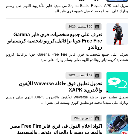
تنزيل لعبة Sigma Battle Royale APK من ميديا فاير للأندرويد اللهم صل وسلم
وبارك على سيدنا محمد تحميل شبيهه فري فاير الج…
06 أغسطس 2020
تعرف على جميع شخصيات فري فاير Garena
Free Fire جوتا ،رافائيل،كرونو شخصية كريستيانو
رونالدو
تعرف على جميع شخصيات فري فاير Garena Free Fire جوتا ،رافائيل،كرونو
شخصية كريستيانو رونالدو اللهم صلى وسلم وبارك على سيد…
02 أغسطس 2021
تحميل تطبيق فوق حافلة Weverse للأيفون
والأندرويد XAPK
تحميل تطبيق فوق حافلة Weverse للأيفون والأندرويد XAPK اللهم صلى وسلم
وبارك على سيدنا محمد هو تطبيق كوري ومنصة فى نفس ا…
05 يوليو 2023
اكواد اعلام الدول فى فري فاير Free Fire مصر
والمغرب وسوريا والجزائر وتونس والسعودية