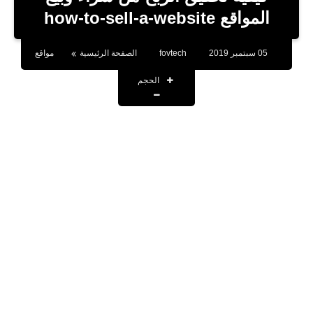
بلوجر
المواقع how-to-sell-a-website
اخبار
05 سبتمبر 2019
fovtech
الصفحة الرئيسية
مواقع
العاب
الحجم
برامج كمبيوتر
مقالات
تطبيقات
الذكاء الاصطناعي
اخبار الخليج
تكنولوجيا