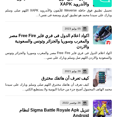
والأندرويد XAPK
تحميل تطبيق فوق حافلة Weverse للأيفون والأندرويد XAPK اللهم صلى وسلم
وبارك على سيدنا محمد هو تطبيق كوري ومنصة فى نفس ا…
05 يوليو 2023
اكواد اعلام الدول فى فري فاير Free Fire مصر
والمغرب وسوريا والجزائر وتونس والسعودية
والاردن
اكواد اعلام الدول فى فري فاير Free Fire مصر والمغرب وسوريا والجزائر وتونس
والسعودية والاردن اللهم صل وسلم وبارك على سي…
29 يوليو 2021
كيف تعرف أن هاتفك مخترق
كيف تعرف أن هاتفك مخترق اللهم صلى وسلم وبارك على سيدنا
محمد الهاتف المحمول أصبح جزء من حياتنا اليومية ولا يستطيع الكثي…
26 نوفمبر 2022
تنزيل Sigma Battle Royale Apk لنظام
Android