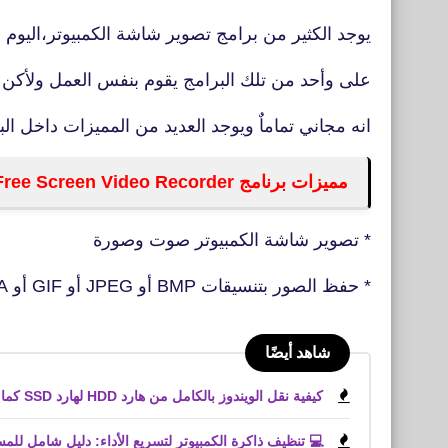
يوجد الكثير من برامج تصوير شاشة الكمبيوتر،الي
على وأحد من تلك البرامج يقوم بنفس العمل ولأكن ما
انه مجاني تماماٌ ويوجد العديد من المميزات داخل الب
مميزات برنامج Free Screen Video Recorder
* تصوير شاشة الكمبيوتر صوت وصورة
* حفظ الصور بتنسيقات BMP أو JPEG أو GIF أو TGA أو PNG
شاهد أيضًا
كيفية نقل الويندوز بالكامل من هارد HDD لهارد SSD كما هو بدون فقد أي ملفات
💻 تنظيف ذاكرة الكمبيوتر لتسريع الأداء: دليل شامل للم