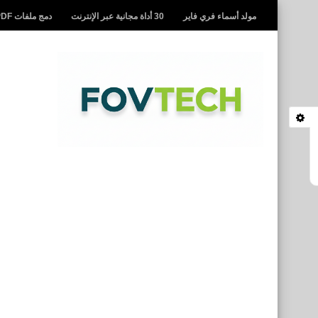
مولد أسماء فري فاير
30 أداة مجانية عبر الإنترنت
دمج ملفات PDF