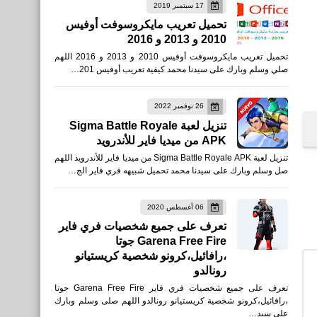
17 سبتمبر 2019
تحميل تعريب مايكروسوفت أوفيس
2010 و 2013 و 2016
اخبار
تحميل تعريب مايكروسوفت أوفيس 2010 و 2013 و 2016 اللهم
جدول مباريات ليفربول في
صلي وسلم وبارك على سيدنا محمد كيفية تعريب أوفيس 201…
الدوري الإنجليزي 2019/2018
26 نوفمبر 2022
تنزيل لعبة Sigma Battle Royale
APK من ميديا فاير للأندرويد
تنزيل لعبة Sigma Battle Royale APK من ميديا فاير للأندرويد اللهم
بلوجر
صل وسلم وبارك على سيدنا محمد تحميل شبيهه فري فاير الج…
شرح كيفية حجز دومين مدفوع
com. من شركة جودادى
06 أغسطس 2020
تعرف على جميع شخصيات فري فاير
Goddady مقابل 1 دولار
Garena Free Fire جوتا
،رافائيل،كرونو شخصية كريستيانو
رونالدو
برامج كمبيوتر
تعرف على جميع شخصيات فري فاير Garena Free Fire جوتا
شرح برنامج Wireless
،رافائيل،كرونو شخصية كريستيانو رونالدو اللهم صلى وسلم وبارك
على سيد…
Network Watcher لمعرفة