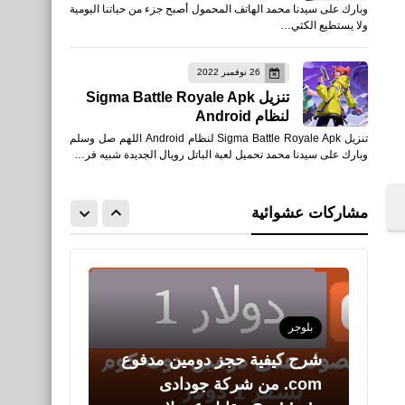
وبارك على سيدنا محمد الهاتف المحمول أصبح جزء من حياتنا اليومية
ماهو اسم ونسب الرسول صلى
ولا يستطيع الكثي…
الله عليه وسلم كاملا
26 نوفمبر 2022
تنزيل Sigma Battle Royale Apk
لنظام Android
تنزيل Sigma Battle Royale Apk لنظام Android اللهم صل وسلم
وبارك على سيدنا محمد تحميل لعبة الباتل رويال الجديدة شبيه فر…
اخبار
جدول مباريات ليفربول في
مشاركات عشوائية
الدوري الإنجليزي 2019/2018
بلوجر
شرح كيفية حجز دومين مدفوع
com. من شركة جودادى