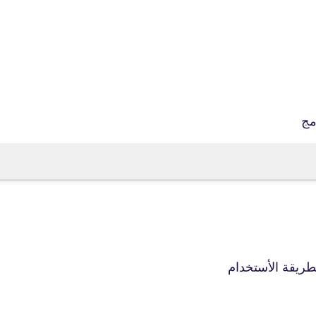
fovtech
16 سبتمبر 2018
مج
fovtech
21 سبتمبر 2018
ريقة الأستخدام