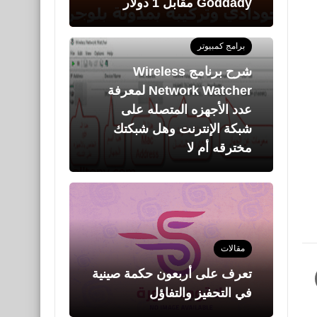
Goddady مقابل 1 دولار
برامج كمبيوتر
شرح برنامج Wireless
Network Watcher لمعرفة
عدد الأجهزه المتصله على
شبكة الإنترنت وهل شبكتك
مخترقه أم لا
مقالات
تعرف على أربعون حكمة صينية
في التحفيز والتفاؤل