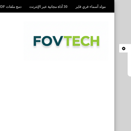
مولد أسماء فري فاير
30 أداة مجانية عبر الإنترنت
دمج ملفات PDF