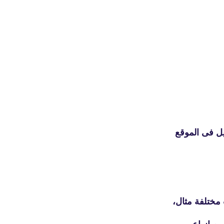
fovtech
01 نوفمبر 2020
ل فى الموقع
fovtech
01 أكتوبر 2020
مختلفة مثال،