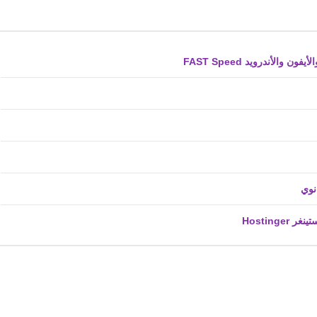
لأندرويد FAST Speed
fovtech
30 أكتوبر 2020
fovtech
02 نوفمبر 2020