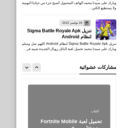
وبارك على سيدنا محمد الهاتف المحمول أصبح جزء من حياتنا اليومية
المواد الغذائية والبقالة للأيفون
ولا يستطيع الكثي…
والأندرويد
26 نوفمبر 2022
تنزيل Sigma Battle Royale Apk
لنظام Android
تنزيل Sigma Battle Royale Apk لنظام Android اللهم صل وسلم
برامج كمبيوتر
وبارك على سيدنا محمد تحميل لعبة الباتل رويال الجديدة شبيه فر…
طريقة عرض شاشة الكمبيوتر
على هواتف الأندرويد والأيفون
مشاركات عشوائية
من أي مكان فى العالم
العاب
تحميل لعبة Fortnite Mobile