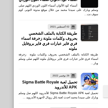
أسماء كود الألوان أسماء اللون الوردي اللهم صلى
وسلم وبارك على سيدنا محمد من خلال موقع مدونة التونى كوم
سوف نت…
نطبيقات
02 أغسطس 2021
تحميل تطبيق حساب المواطن
طريقة الكتابة بالملف الشخصي
iPhone و iPad أحدث أصدار
بحروف وكلمات ملونة زخرفة اسماء
فري فاير عبارات فري فاير بروفايل
ملونه
طريقة الكتابة بالملف الشخصي بحروف وكلمات ملونة زخرفة
اسماء فري فاير عبارات فري فاير بروفايل ملونه اللهم صلى وسلم
وبار…
نطبيقات
تحميل طلبات - خدمة توصيل
26 نوفمبر 2022
المواد الغذائية والبقالة للأيفون
تحميل لعبة Sigma Battle Royale
والأندرويد
APK للأندرويد
تحميل لعبة Sigma Battle Royale APK للأندرويد اللهم صل وسلم
وبارك على سيدنا محمد احدث لعبة باتل رويال لأجهزة الأندرويد …