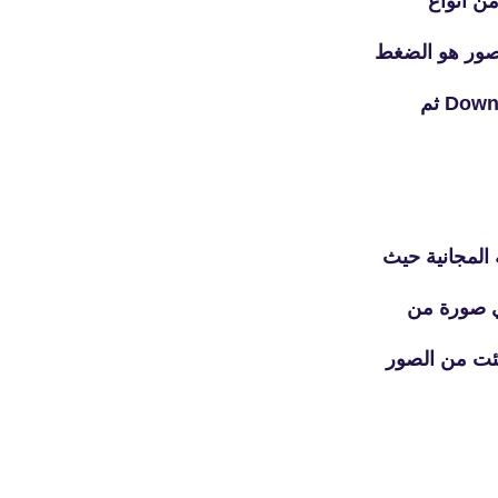
من انواع
لصور هو الضغط
fovtech
Dow ثم
30 أكتوبر 2020
 المجانية حيث
ي صورة من
fovtech
30 أكتوبر 2020
ئت من الصور