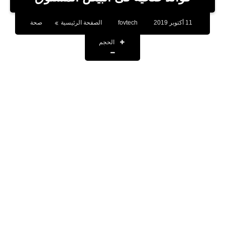
بلوجر
11 أكتوبر 2019
fovtech
الصفحة الرئيسية
صحة
اخبار
الحجم
العاب
برامج كمبيوتر
مقالات
تطبيقات
الذكاء الاصطناعي
اخبار الخليج
تكنولوجيا