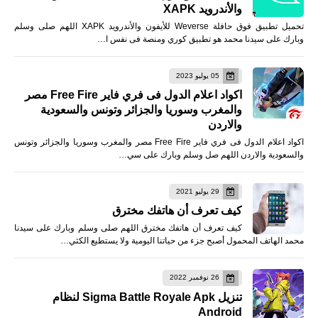
والأندرويد XAPK
تحميل تطبيق فوق حافلة Weverse للأيفون والأندرويد XAPK اللهم صلى وسلم
وبارك على سيدنا محمد هو تطبيق كوري ومنصة فى نفس ا…
05 يوليو 2023
اكواد اعلام الدول فى فري فاير Free Fire مصر
والمغرب وسوريا والجزائر وتونس والسعودية
والاردن
اكواد اعلام الدول فى فري فاير Free Fire مصر والمغرب وسوريا والجزائر وتونس
والسعودية والاردن اللهم صل وسلم وبارك على سي…
29 يوليو 2021
كيف تعرف أن هاتفك مخترق
كيف تعرف أن هاتفك مخترق اللهم صلى وسلم وبارك على سيدنا
محمد الهاتف المحمول أصبح جزء من حياتنا اليومية ولا يستطيع الكثي…
26 نوفمبر 2022
تنزيل Sigma Battle Royale Apk لنظام
Android