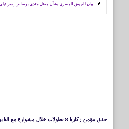
بيان للجيش المصري بشأن مقتل جندي برصاص إسرائيلي
حقق مؤمن زكاريا 8 بطولات خلال مشوارة مع النادى الأهلى ووجة