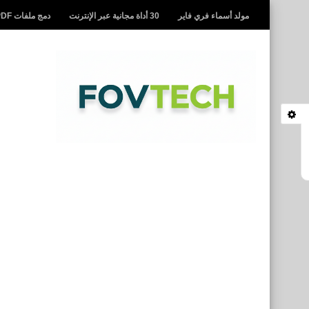
مولد أسماء فري فاير
30 أداة مجانية عبر الإنترنت
دمج ملفات PDF