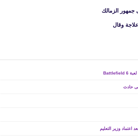
23 أبريل 2020
 جمهور الزمالك
علاجة وقال
fovtech
22 أبريل 2020
فى حادث
fovtech
22 أبريل 2020