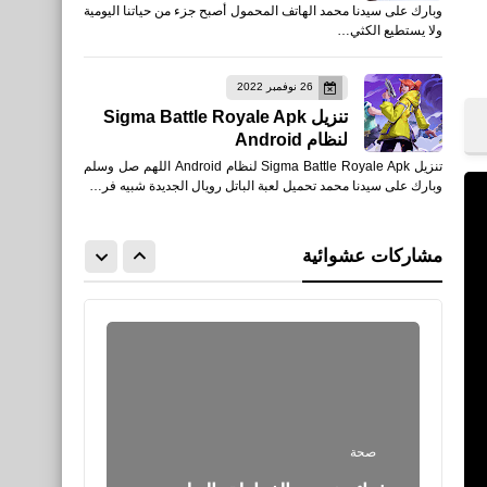
وبارك على سيدنا محمد الهاتف المحمول أصبح جزء من حياتنا اليومية
حكم وأقوال للدكتور عمر
ولا يستطيع الكثي…
عبدالكافي
26 نوفمبر 2022
تنزيل Sigma Battle Royale Apk
لنظام Android
تنزيل Sigma Battle Royale Apk لنظام Android اللهم صل وسلم
وبارك على سيدنا محمد تحميل لعبة الباتل رويال الجديدة شبيه فر…
صحة
مشاركات عشوائية
فوائد اللحوم الحمراء للجسم
صحة