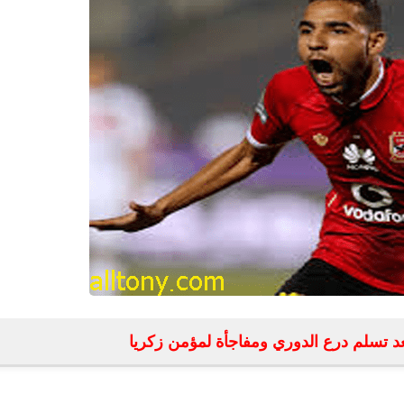
fovtech
21 أبريل 2020
د تسلم درع الدوري ومفاجأة لمؤمن زكريا
fovtech