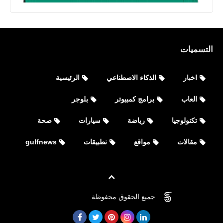
التسميات
اخبار
الذكاء الاصطناعي
الرئيسية
العاب
برامج كمبيوتر
بلوجر
برامج كمبيوتر
تكنولوجيا
رياضة
سيارات
صحة
افضل برنامج Format Factory لتحويل
جميع صيغ مقاطع الفديو
مقالات
مواقع
نطبيقات
gulfnews
جميع الحقوق محفوظة
©
FOVTECH