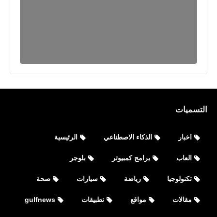
برامج كمبيوتر
التسميات
كيفية تشغيل كاميرا الموبايل على
الكمبيوتر عبر wifi - usb للأيفون
اخبار
الذكاء الاصطناعي
الرئيسية
والأندرويد
العاب
برامج كمبيوتر
بلوجر
تكنولوجيا
رياضة
سيارات
صحة
مقالات
مواقع
نطبيقات
gulfnews