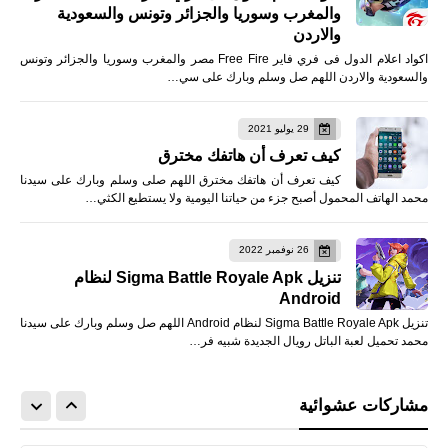
والمغرب وسوريا والجزائر وتونس والسعودية
والاردن
اكواد اعلام الدول فى فري فاير Free Fire مصر والمغرب وسوريا والجزائر وتونس
والسعودية والاردن اللهم صل وسلم وبارك على سي…
29 يوليو 2021
كيف تعرف أن هاتفك مخترق
كيف تعرف أن هاتفك مخترق اللهم صلى وسلم وبارك على سيدنا
محمد الهاتف المحمول أصبح جزء من حياتنا اليومية ولا يستطيع الكثي…
26 نوفمبر 2022
تنزيل Sigma Battle Royale Apk لنظام
Android
تنزيل Sigma Battle Royale Apk لنظام Android اللهم صل وسلم وبارك على سيدنا
محمد تحميل لعبة الباتل رويال الجديدة شبيه فر…
مشاركات عشوائية