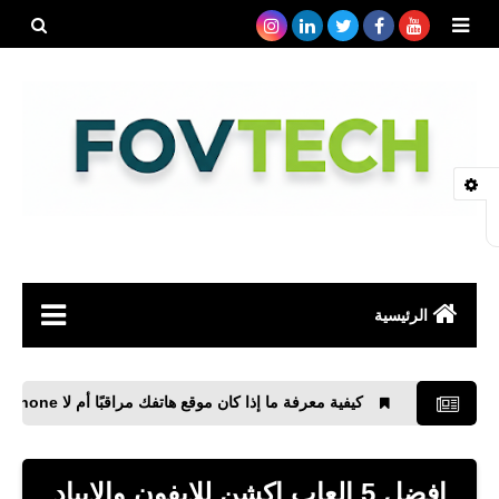
بحث هذه
المدونة
الإلكتروني
الرئيسية
صحة
كيفية معرفة ما إذا كان موقع هاتفك مراقبًا أم لا iPhone وAndroid
رياضة
مواقع
افضل 5 العاب اكشن للايفون والايباد