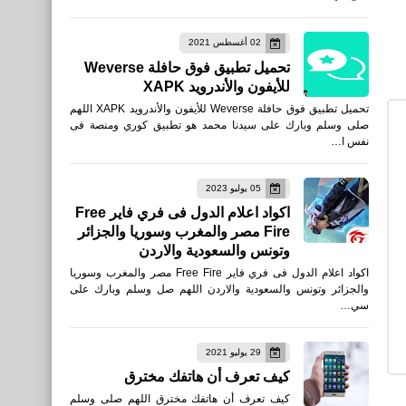
تحميل لعبة Velocity Rush :
02 أغسطس 2021
Z‏ أطلاق النار على المرتزقة
تحميل تطبيق فوق حافلة Weverse
والزومبي في المدينة
للأيفون والأندرويد XAPK
تحميل تطبيق فوق حافلة Weverse للأيفون والأندرويد XAPK اللهم
صلى وسلم وبارك على سيدنا محمد هو تطبيق كوري ومنصة فى
نفس ا…
05 يوليو 2023
العاب
اكواد اعلام الدول فى فري فاير Free
Fire مصر والمغرب وسوريا والجزائر
تحميل لعبة 퇴근길랠리 لأجهزة
وتونس والسعودية والاردن
الأندرويد
اكواد اعلام الدول فى فري فاير Free Fire مصر والمغرب وسوريا
والجزائر وتونس والسعودية والاردن اللهم صل وسلم وبارك على
سي…
29 يوليو 2021
العاب
كيف تعرف أن هاتفك مخترق
تحميل لعبة Fnite Fire
كيف تعرف أن هاتفك مخترق اللهم صلى وسلم