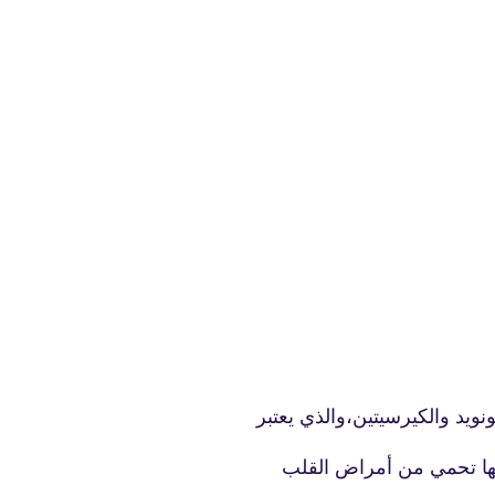
fovtech
08 فبراير 2022
fovtech
10 فبراير 2022
ويد والكيرسيتين،والذي يعتبر
أنها تحمي من أمراض القلب