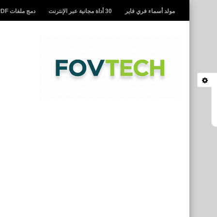
مولد أسماء فري فاير
30 أداة مجانية عبر الإنترنت
دمج ملفات PDF