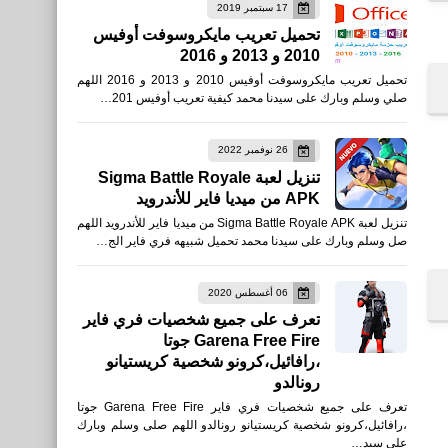
17 سبتمبر 2019
تحميل تعريب مايكروسوفت أوفيس
2010 و 2013 و 2016
العاب
تحميل تعريب مايكروسوفت أوفيس 2010 و 2013 و 2016 اللهم
متطلبات تشغيل لعبة سيفو
صلي وسلم وبارك على سيدنا محمد كيفية تعريب أوفيس 201…
Sifu على الكمبيوتر
26 نوفمبر 2022
تنزيل لعبة Sigma Battle Royale
APK من ميديا فاير للأندرويد
تنزيل لعبة Sigma Battle Royale APK من ميديا فاير للأندرويد اللهم
العاب
صل وسلم وبارك على سيدنا محمد تحميل شبيهه فري فاير الج…
أرينا أوف فالور للأيفون
06 أغسطس 2020
تعرف على جميع شخصيات فري فاير
والأندرويد
Garena Free Fire جوتا
،رافائيل،كرونو شخصية كريستيانو
رونالدو
تعرف على جميع شخصيات فري فاير Garena Free Fire جوتا
،رافائيل،كرونو شخصية كريستيانو رونالدو اللهم صلى وسلم وبارك
العاب
على سيد…