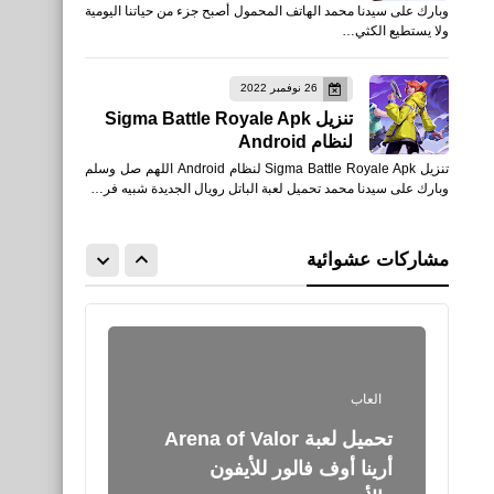
وبارك على سيدنا محمد الهاتف المحمول أصبح جزء من حياتنا اليومية
Battleground‏ البقاء على قيد
ولا يستطيع الكثي…
الحياة بدون اتصال أنترنت
26 نوفمبر 2022
تنزيل Sigma Battle Royale Apk
لنظام Android
تنزيل Sigma Battle Royale Apk لنظام Android اللهم صل وسلم
وبارك على سيدنا محمد تحميل لعبة الباتل رويال الجديدة شبيه فر…
العاب
متطلبات تشغيل لعبة سيفو
مشاركات عشوائية
Sifu على الكمبيوتر
العاب
أرينا أوف فالور للأيفون