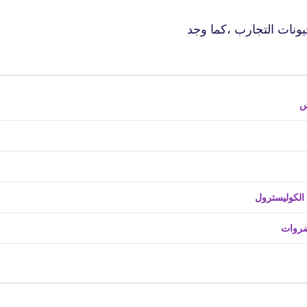
ونات التجارب ،كما وجد
س
fovtech
09 فبراير 2022
ضروات
fovtech
09 فبراير 2022