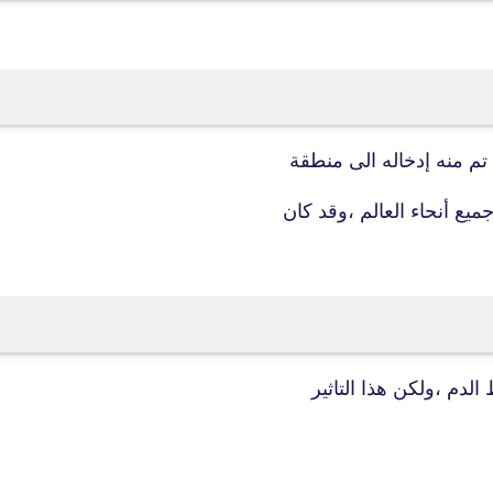
08 فبراير 2022
تم منه إدخاله الى منطقة
يع أنحاء العالم ،وقد كان
fovtech
10 فبراير 2022
م ،ولكن هذا التاثير
fovtech
10 فبراير 2022