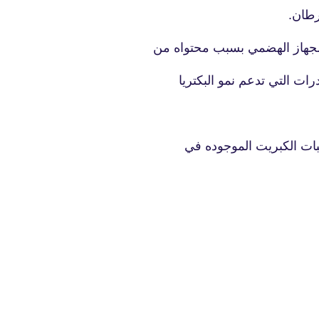
رطان.
ي الجهاز الهضمي بسبب محتواه من
fovtech
10 فبراير 2022
رات التي تدعم نمو البكتريا
ات الكبريت الموجوده في
fovtech
09 فبراير 2022