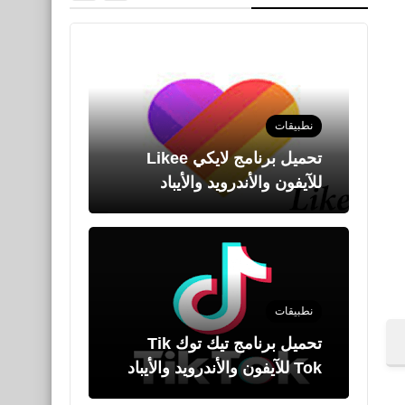
نطبيقات
تحميل برنامج تيك توك Tik
Tok للآيفون والأندرويد والأيباد
نطبيقات
تحميل برنامج مدير الملفات
للأندرويد أحدث إصدار 2020