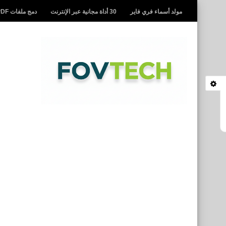
مولد أسماء فري فاير
30 أداة مجانية عبر الإنترنت
دمج ملفات PDF