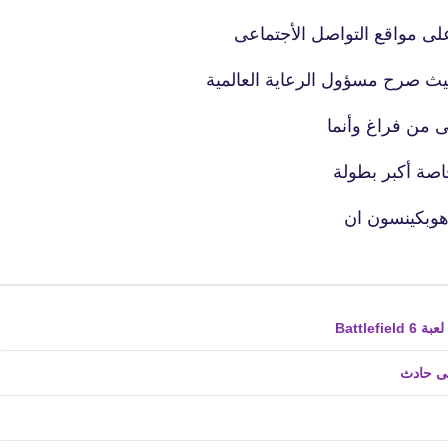
 على مواقع التواصل الأجتماعى
fovtech
25 يونيو 2020
 حيث صرح مسؤول الرعاية العالمية
تى من فراغ وأنما
اصة أكبر بطولة
 هوبكينسون ان
fovtech
25 يونيو 2020
فى حادث
fovtech