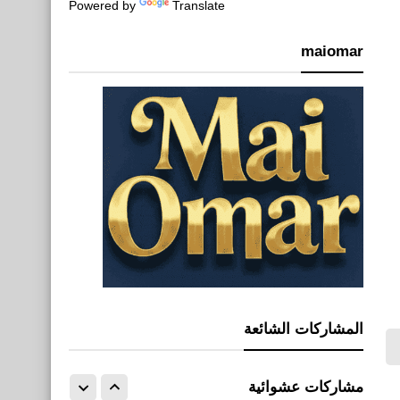
Translate
تحميل برنامج تنزيل فيديو تيك
Powered by
توك للأندرويد 2020
maiomar
صحة
فوائد التمر الهندي
المشاركات الشائعة
نطبيقات
تحميل برنامج لايكي Likee
مشاركات عشوائية
للآيفون والأندرويد والأيباد