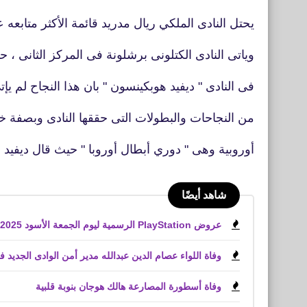
يحتل النادى الملكي ريال مدريد قائمة الأكثر متابعه
وياتى النادى الكتلونى برشلونة فى المركز الثانى ،
فى النادى " ديفيد هوبكينسون " بان هذا النجاح لم يإ
من النجاحات والبطولات التى حققها النادى وبصفة خ
أوروبية وهى " دوري أبطال أوروبا " حيث قال ديفيد
شاهد أيضًا
عروض PlayStation الرسمية ليوم الجمعة الأسود 2025 لعبة Battlefield 6
وفاة اللواء عصام الدين عبدالله مدير أمن الوادى الجديد 
وفاة أسطورة المصارعة هالك هوجان بنوبة قلبية