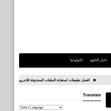
نطبيقات
تحميل برنامج تيك توك Tik
Tok للآيفون والأندرويد والأيباد
نطبيقات
اخبار الخليج
تكنولوجيا
تحميل برنامج مدير الملفات
للأندرويد أحدث إصدار 2020
افضل تطبيقات استعادة الملفات المحذوفة للاندرويد
أفضل تطبيق تعلم
Translate
نطبيقات