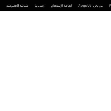
25 يونيو 2020
من نحن- About Us
اتفاقية الإستخدام
اتصل بنا
سياسة الخصوصية
fovtech
26 يونيو 2020
fovtech
26 يونيو 2020