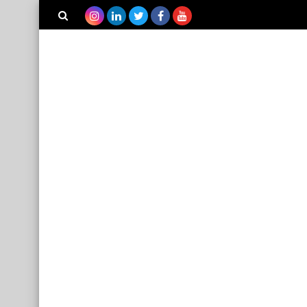
بحث هذه
صحة
المدونة
فوائد التمر الهندي
الإلكترونية
نطبيقات
تحميل برنامج لايكي Likee
للآيفون والأندرويد والأيباد