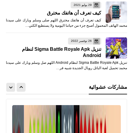
29 يوليو 2021
كيف تعرف أن هاتفك مخترق
كيف تعرف أن هاتفك مخترق اللهم صلى وسلم وبارك على سيدنا
محمد الهاتف المحمول أصبح جزء من حياتنا اليومية ولا يستطيع الكثي…
26 نوفمبر 2022
تنزيل Sigma Battle Royale Apk لنظام
Android
تنزيل Sigma Battle Royale Apk لنظام Android اللهم صل وسلم وبارك على سيدنا
محمد تحميل لعبة الباتل رويال الجديدة شبيه فر…
مشاركات عشوائية