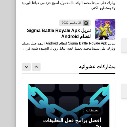
وبارك على سيدنا محمد الهاتف المحمول أصبح جزء من حياتنا اليومية
تحميل لعبة Rocket League
ولا يستطيع الكثي…
للأيفون والأندرويد APK
26 نوفمبر 2022
تنزيل Sigma Battle Royale Apk
لنظام Android
تنزيل Sigma Battle Royale Apk لنظام Android اللهم صل وسلم
نطبيقات
وبارك على سيدنا محمد تحميل لعبة الباتل رويال الجديدة شبيه فر…
تحميل تطبيق Booster Fire
GFX لتسريع لعبة فري فاير
مشاركات عشوائية
وببجي
نطبيقات
أفضل برامج قفل التطبيقات