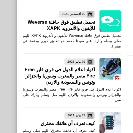
نطبيقات
02 أغسطس 2021
أفضل برامج قفل التطبيقات
تحميل تطبيق فوق حافلة Weverse
لهواتف أندرويد
للأيفون والأندرويد XAPK
تحميل تطبيق فوق حافلة Weverse للأيفون والأندرويد XAPK اللهم
صلى وسلم وبارك على سيدنا محمد هو تطبيق كوري ومنصة فى
نفس ا…
العاب
05 يوليو 2023
تحميل لعبة روكيت ليغ Rocket
اكواد اعلام الدول فى فري فاير Free
Fire مصر والمغرب وسوريا والجزائر
League على App Store
وتونس والسعودية والاردن
لأجهزة iPhone و iPad
اكواد اعلام الدول فى فري فاير Free Fire مصر والمغرب وسوريا
والجزائر وتونس والسعودية والاردن اللهم صل وسلم وبارك على
سي…
29 يوليو 2021
كيف تعرف أن هاتفك مخترق
العاب
كيف تعرف أن هاتفك مخترق اللهم صلى وسلم