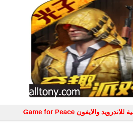
يد والايفون Game for Peace
fovtech