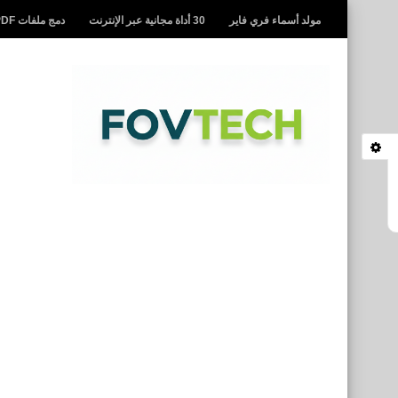
مولد أسماء فري فاير
30 أداة مجانية عبر الإنترنت
دمج ملفات PDF