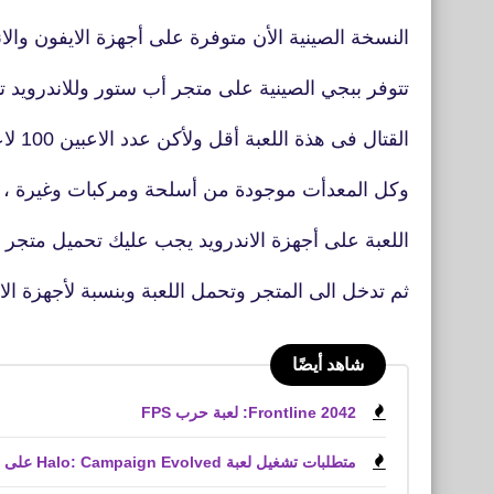
النسخة الصينية الأن متوفرة على أجهزة الايفون وا
تتوفر ببجي الصينية على متجر أب ستور وللاندرويد تتو
القتال فى هذة اللعبة أقل ولأكن عدد الاعبين 100 لاعب نفس عدد لاعبى ببجي موبايل
وكل المعدأت موجودة من أسلحة ومركبات وغيرة ،
اللعبة على أجهزة الاندرويد يجب عليك تحميل متجر tap للاندرويد
ثم تدخل الى المتجر وتحمل اللعبة وبنسبة لأجهزة ال
شاهد أيضًا
Frontline 2042: لعبة حرب FPS
متطلبات تشغيل لعبة Halo: Campaign Evolved على الكمبيوتر الشخصي