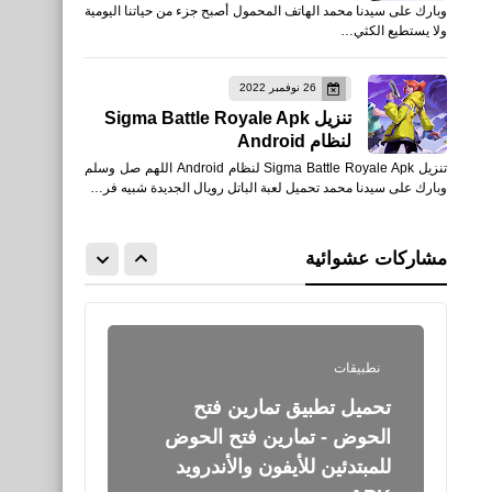
وبارك على سيدنا محمد الهاتف المحمول أصبح جزء من حياتنا اليومية
للأيفون والأندرويد APK
ولا يستطيع الكثي…
التحديث الجديد
26 نوفمبر 2022
تنزيل Sigma Battle Royale Apk
لنظام Android
تنزيل Sigma Battle Royale Apk لنظام Android اللهم صل وسلم
وبارك على سيدنا محمد تحميل لعبة الباتل رويال الجديدة شبيه فر…
العاب
مشاركات عشوائية
للأيفون والأندرويد APK
نطبيقات
تحميل تطبيق تمارين فتح
الحوض - تمارين فتح الحوض
للمبتدئين للأيفون والأندرويد