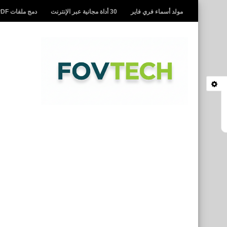
مولد أسماء فري فاير
30 أداة مجانية عبر الإنترنت
دمج ملفات PDF