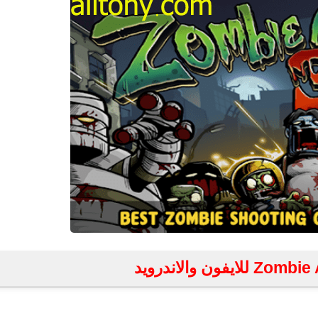
fovtech
11 ديسمبر 2020
fovtech