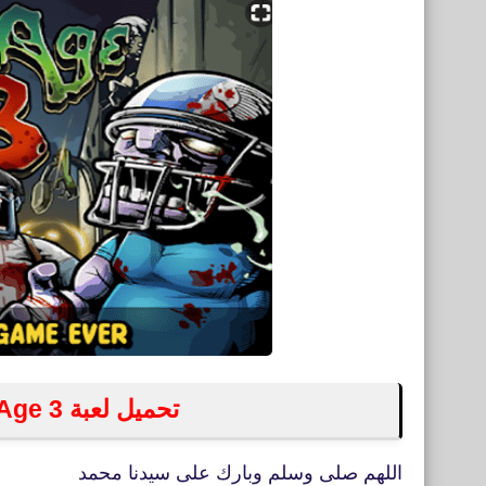
تحميل لعبة Zombie Age 3 للايفون والاندرويد
اللهم صلى وسلم وبارك على سيدنا محمد