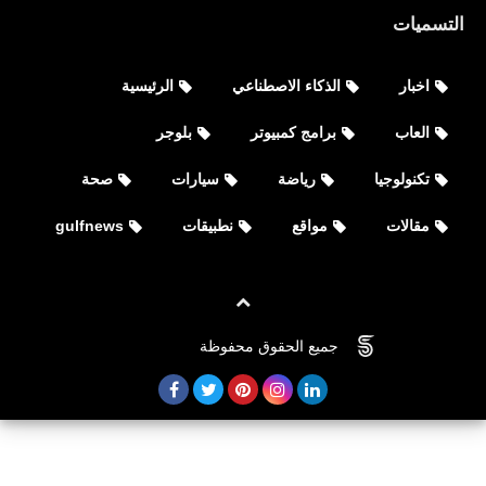
التسميات
اخبار
الذكاء الاصطناعي
الرئيسية
العاب
برامج كمبيوتر
بلوجر
تكنولوجيا
رياضة
سيارات
صحة
مقالات
مواقع
نطبيقات
gulfnews
رياضة
حساب نادي النصر على تويتر انستقرام
جميع الحقوق محفوظة
©
FOVTECH
facebook youtube snapchat