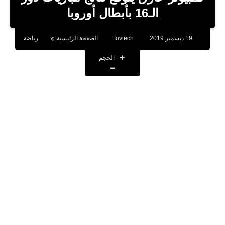
بلوجر
الـ16 بأبطال أوروبا
اخبار
19 ديسمبر 2019
fovtech
الصفحة الرئيسية
رياضة
العاب
الحجم
برامج كمبيوتر
مقالات
تطبيقات
الذكاء الاصطناعي
اخبار الخليج
تكنولوجيا