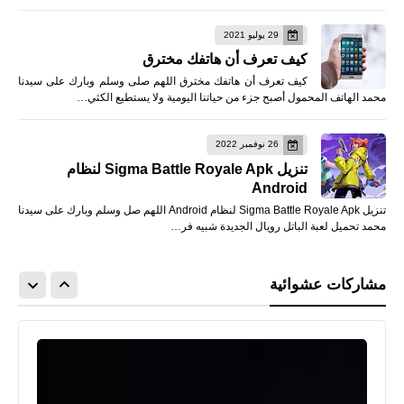
29 يوليو 2021
كيف تعرف أن هاتفك مخترق
كيف تعرف أن هاتفك مخترق اللهم صلى وسلم وبارك على سيدنا
محمد الهاتف المحمول أصبح جزء من حياتنا اليومية ولا يستطيع الكثي…
26 نوفمبر 2022
تنزيل Sigma Battle Royale Apk لنظام
Android
تنزيل Sigma Battle Royale Apk لنظام Android اللهم صل وسلم وبارك على سيدنا
محمد تحميل لعبة الباتل رويال الجديدة شبيه فر…
مشاركات عشوائية