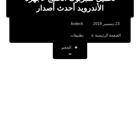
بلوجر
الأندرويد أحدث أصدار
اخبار
23 ديسمبر 2019
fovtech
العاب
الصفحة الرئيسية
نطبيقات
برامج كمبيوتر
الحجم
مقالات
تطبيقات
الذكاء الاصطناعي
اخبار الخليج
تكنولوجيا