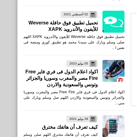
تحميل لعبة كرة القدم Pitch
02 أغسطس 2021
Clash Beta Version
تحميل تطبيق فوق حافلة Weverse
للأندرويد XAPK
للأيفون والأندرويد XAPK
تحميل تطبيق فوق حافلة Weverse للأيفون والأندرويد XAPK اللهم
صلى وسلم وبارك على سيدنا محمد هو تطبيق كوري ومنصة فى
نفس ا…
العاب
05 يوليو 2023
تحميل لعبة Modern War
اكواد اعلام الدول فى فري فاير Free
Fire مصر والمغرب وسوريا والجزائر
Game: New State & Battle
وتونس والسعودية والاردن
Royale
اكواد اعلام الدول فى فري فاير Free Fire مصر والمغرب وسوريا
والجزائر وتونس والسعودية والاردن اللهم صل وسلم وبارك على
سي…
العاب
29 يوليو 2021
رابط تنزيل تحديث PUBG
كيف تعرف أن هاتفك مخترق
Mobile Lite 0.20.1 APK
كيف تعرف أن هاتفك مخترق اللهم صلى وسلم