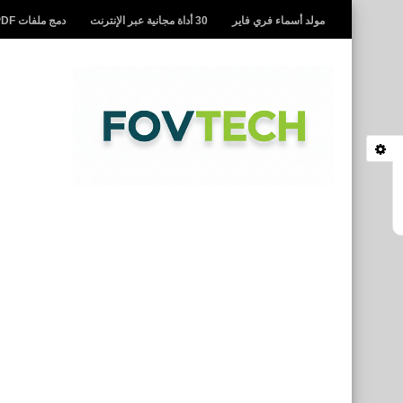
مولد أسماء فري فاير
30 أداة مجانية عبر الإنترنت
دمج ملفات PDF