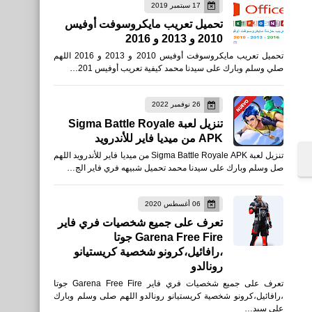
العاب
17 سبتمبر 2019
تحميل تعريب مايكروسوفت أوفيس
رابط تنزيل تحديث PUBG
2010 و 2013 و 2016
Mobile 1.3 APK الإصدار
تحميل تعريب مايكروسوفت أوفيس 2010 و 2013 و 2016 اللهم
العالمي للمستخدمين في جميع
صلي وسلم وبارك على سيدنا محمد كيفية تعريب أوفيس 201…
أنحاء العالم
26 نوفمبر 2022
تنزيل لعبة Sigma Battle Royale
APK من ميديا فاير للأندرويد
تنزيل لعبة Sigma Battle Royale APK من ميديا فاير للأندرويد اللهم
العاب
صل وسلم وبارك على سيدنا محمد تحميل شبيهه فري فاير الج…
تحميل لعبة PUBG MOBILE:
مقلب جرافيتي للأيفون
06 أغسطس 2020
تعرف على جميع شخصيات فري فاير
والأندرويد التحديث الجديد
Garena Free Fire جوتا
،رافائيل،كرونو شخصية كريستيانو
رونالدو
تعرف على جميع شخصيات فري فاير Garena Free Fire جوتا
،رافائيل،كرونو شخصية كريستيانو رونالدو اللهم صلى وسلم وبارك
العاب
على سيد…