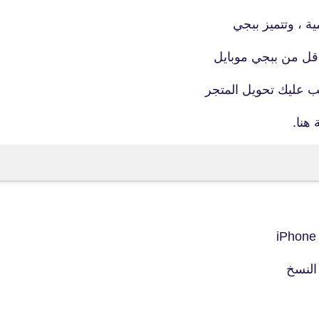
28 مارس 2021
ة ، وتتميز ببجي
اقل من ببجي موبايل
ب عليك تحويل المتجر
هنا.
fovtech
04 أبريل 2021
fovtech
03 أبريل 2021