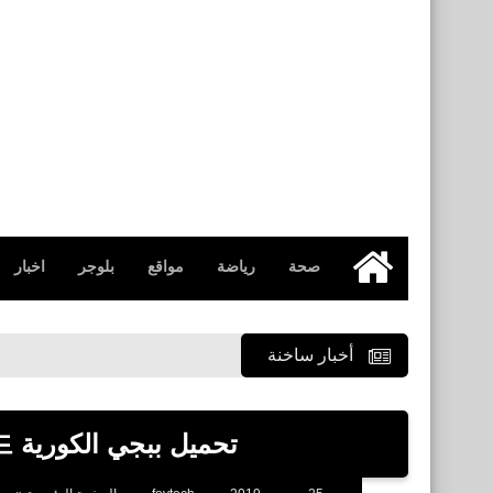
صحة
رياضة
مواقع
بلوجر
اخبار
الرئيسية
أخبار ساخنة
تحميل ببجي الكورية 배틀그라운드‏ للأيفون والأندرويد