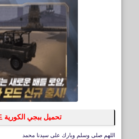
تحميل ببجي الكورية 배틀그라운드‏ للأيفون والأندرويد
اللهم صلى وسلم وبارك على سيدنا محمد