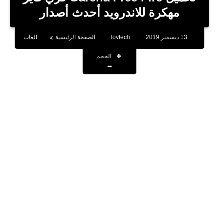
بلوجر
مهكرة للاندرويد أحدث أصدار
اخبار
13 ديسمبر 2019
fovtech
الصفحة الرئيسية
العاب
العاب
الحجم
برامج كمبيوتر
مقالات
تطبيقات
الذكاء الاصطناعي
اخبار الخليج
تكنولوجيا