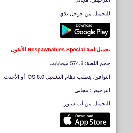
الترخيص: مجانى
للتحميل من جوجل بلاي
تحميل لعبة Respawnables Special للأيفون
حجم اللعبة: 574.8 ميجابايت
التوافق: يتطلب نظام التشغيل iOS 8.0 أو الأحدث. متوافق مع iPhone و iPad و iPod touch
الترخيص: مجانى
للتحميل من أب ستور