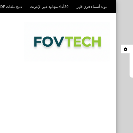
مولد أسماء فري فاير
30 أداة مجانية عبر الإنترنت
دمج ملفات PDF