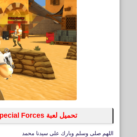
تحميل لعبة Respawnables Special Forces‏ للأندرويد والأيفون
اللهم صلى وسلم وبارك على سيدنا محمد