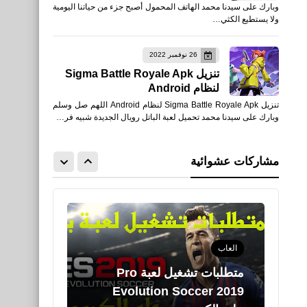
وبارك على سيدنا محمد الهاتف المحمول أصبح جزء من حياتنا اليومية
أفضل لاعب فى أوروبا لعام
ولا يستطيع الكثي…
2018/2019 فيرجيل فان ديك
26 نوفمبر 2022
تنزيل Sigma Battle Royale Apk
لنظام Android
تنزيل Sigma Battle Royale Apk لنظام Android اللهم صل وسلم
وبارك على سيدنا محمد تحميل لعبة الباتل رويال الجديدة شبيه فر…
رياضة
نتيجة قرعة دوري أبطال أوروبا
مشاركات عشوائية
للموسم 2019/ 2020
العاب
متطلبات تشغيل لعبة Pro
Evolution Soccer 2019