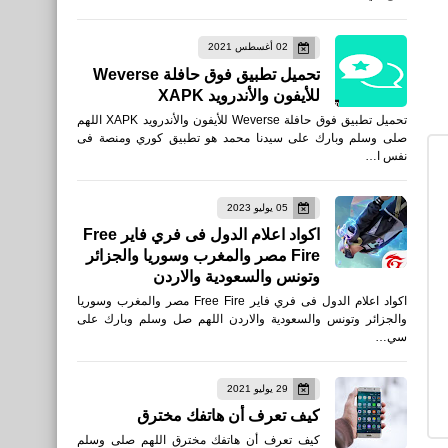
مواقع
02 أغسطس 2021
افضل ادوات تصغير حجم
تحميل تطبيق فوق حافلة Weverse
الصور 2019 اون لاين
للأيفون والأندرويد XAPK
تحميل تطبيق فوق حافلة Weverse للأيفون والأندرويد XAPK اللهم
صلى وسلم وبارك على سيدنا محمد هو تطبيق كوري ومنصة فى
نفس ا…
05 يوليو 2023
مواقع
اكواد اعلام الدول فى فري فاير Free
Fire مصر والمغرب وسوريا والجزائر
برنامج فوتوشوب اون لاين
وتونس والسعودية والاردن
بدون تحميل freephototool
اكواد اعلام الدول فى فري فاير Free Fire مصر والمغرب وسوريا
والجزائر وتونس والسعودية والاردن اللهم صل وسلم وبارك على
سي…
29 يوليو 2021
كيف تعرف أن هاتفك مخترق
رياضة
كيف تعرف أن هاتفك مخترق اللهم صلى وسلم