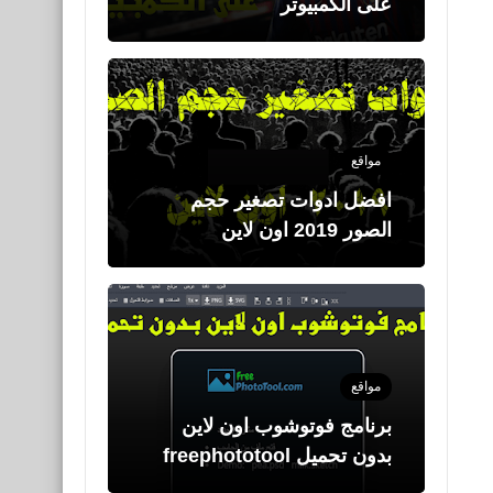
على الكمبيوتر
مواقع
افضل ادوات تصغير حجم
الصور 2019 اون لاين
مواقع
برنامج فوتوشوب اون لاين
بدون تحميل freephototool