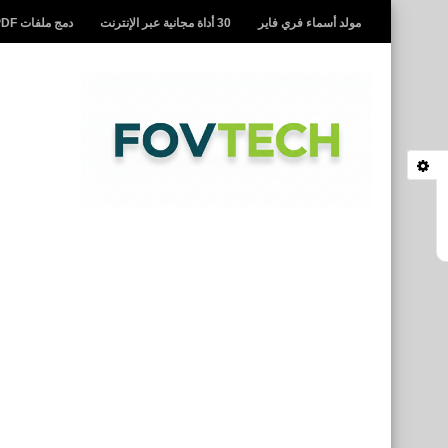
مولد أسماء فري فاير
30 أداة مجانية عبر الإنترنت
دمج ملفات PDF