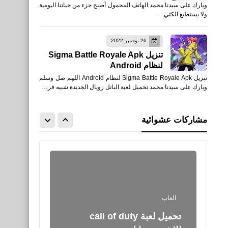
وبارك على سيدنا محمد الهاتف المحمول أصبح جزء من حياتنا اليومية
مقتل عبدالعزيز الفغم الحارس
ولا يستطيع الكثي…
الشخصي للملك سلمان
26 نوفمبر 2022
تنزيل Sigma Battle Royale Apk
لنظام Android
تنزيل Sigma Battle Royale Apk لنظام Android اللهم صل وسلم
رياضة
وبارك على سيدنا محمد تحميل لعبة الباتل رويال الجديدة شبيه فر…
نتائج مباريات الجولة السابعة
من الدوري الإنجليزي
مشاركات عشوائية
2019/2020
العاب
تحميل لعبة call of duty