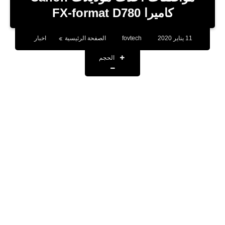
بلوجر
كاميرا FX-format D780
اخبار
11 يناير 2020
fovtech
الصفحة الرئيسية
اخبار
العاب
الحجم
برامج كمبيوتر
مقالات
تطبيقات
الذكاء الاصطناعي
اخبار الخليج
تكنولوجيا