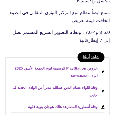
بيكسل وإكسبيد 6
تتمتع ايضاٌ بنظام تتبع التركيز البؤري التلقائي فى الضوء
الخافت قيمة تعريض
3-5.0 و4-7.0 ، ونظام التصوير السريع المستمر تصل
إلى 7 إيطار/ثانية
شاهد أيضًا
عروض PlayStation الرسمية ليوم الجمعة الأسود 2025
لعبة Battlefield 6
وفاة اللواء عصام الدين عبدالله مدير أمن الوادى الجديد فى
حادث
وفاة أسطورة المصارعة هالك هوجان بنوبة قلبية