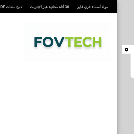
مولد أسماء فري فاير
30 أداة مجانية عبر الإنترنت
دمج ملفات PDF