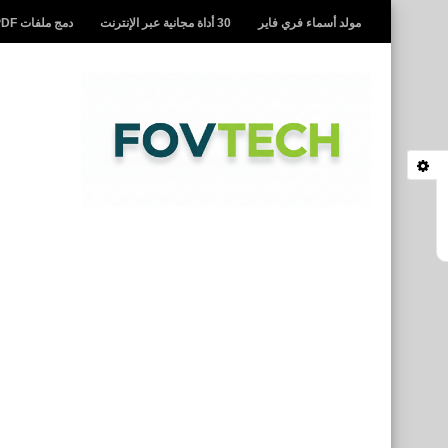
مولد أسماء فري فاير
30 أداة مجانية عبر الإنترنت
دمج ملفات PDF