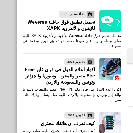
تنزيل ببجي موبايل الاحتفال
02 أغسطس 2021
بالذكرى الرابعة تحديث PUBG
تحميل تطبيق فوق حافلة Weverse
MOBILE 1.9
للأيفون والأندرويد XAPK
تحميل تطبيق فوق حافلة Weverse للأيفون والأندرويد XAPK اللهم
صلى وسلم وبارك على سيدنا محمد هو تطبيق كوري ومنصة فى
نفس ا…
05 يوليو 2023
العاب
اكواد اعلام الدول فى فري فاير Free
Fire مصر والمغرب وسوريا والجزائر
تحميل لعبة T3 Arena لعبة
وتونس والسعودية والاردن
إطلاق نار للأندرويد taptap
اكواد اعلام الدول فى فري فاير Free Fire مصر والمغرب وسوريا
والجزائر وتونس والسعودية والاردن اللهم صل وسلم وبارك على
سي…
29 يوليو 2021
العاب
كيف تعرف أن هاتفك مخترق
تنزيل لعبة Mudness Offroad
كيف تعرف أن هاتفك مخترق اللهم صلى وسلم