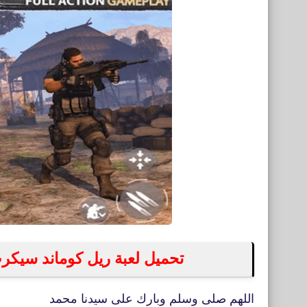
تحميل لعبة ريل كوماند سيكرت Real Commando Secret للأن
اللهم صلى وسلم وبارك على سيدنا محمد