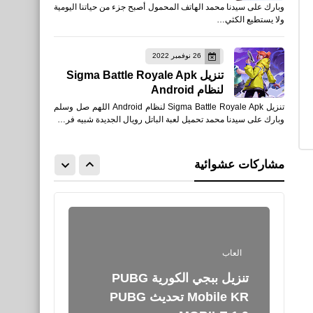
وبارك على سيدنا محمد الهاتف المحمول أصبح جزء من حياتنا اليومية
Car Simulator لأجهزة ايفون
ولا يستطيع الكثي…
اى باد
26 نوفمبر 2022
تنزيل Sigma Battle Royale Apk
لنظام Android
تنزيل Sigma Battle Royale Apk لنظام Android اللهم صل وسلم
وبارك على سيدنا محمد تحميل لعبة الباتل رويال الجديدة شبيه فر…
برامج كمبيوتر
تنزيل برنامج إسترجاع الصور
مشاركات عشوائية
المحذوفة من الكمبيوتر
العاب
تنزيل ببجي الكورية PUBG
Mobile KR تحديث PUBG