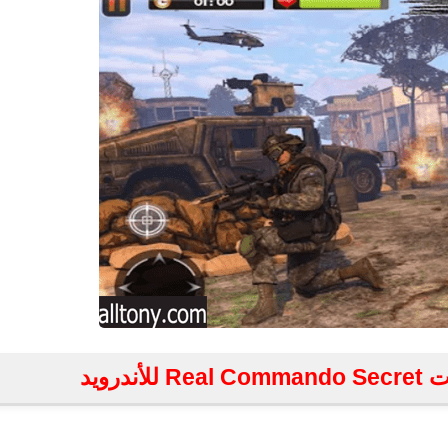
درويد
fovtech