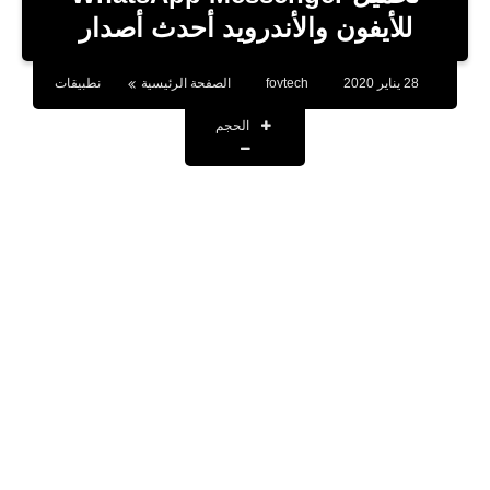
بلوجر
للأيفون والأندرويد أحدث أصدار
اخبار
28 يناير 2020
fovtech
الصفحة الرئيسية
نطبيقات
العاب
الحجم
برامج كمبيوتر
مقالات
تطبيقات
الذكاء الاصطناعي
اخبار الخليج
تكنولوجيا