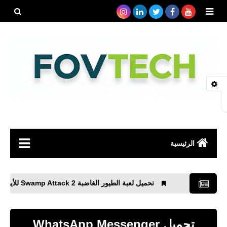
بحث هذه
المدونة
الإلكتروني
الرئيسية
صحة
تحميل لعبة الطيور الغاضبة Swamp Attack 2 للأيفون والأندرويد APK
رياضة
مواقع
تحميل WhatsApp Messenger